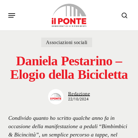
Skip
Menu
to
sear
main
content
Associazioni sociali
Daniela Pestarino –
Elogio della Bicicletta
Redazione
22/10/2024
Condivido quanto ho scritto qualche anno fa in
occasione della manifestazione a pedali
“
Bimbimbici
& Bicincittà”,
un semplice percorso a tappe, nel