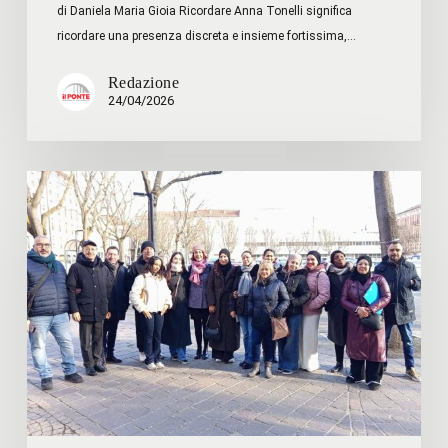
di Daniela Maria Gioia Ricordare Anna Tonelli significa
ricordare una presenza discreta e insieme fortissima,…
Redazione
24/04/2026
Alessandria,
città
accogliente:
più
che
un
protocollo,
una
porta
aperta