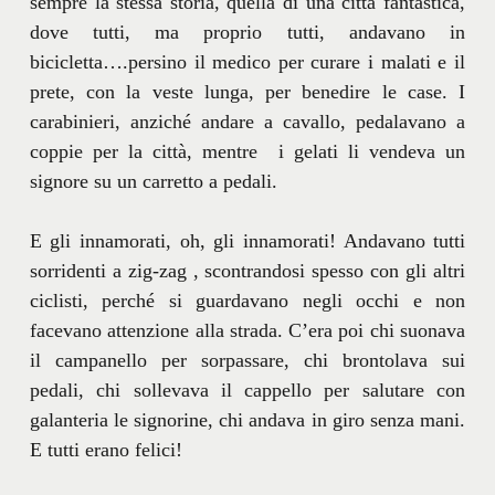
sempre la stessa storia, quella di una città fantastica,
dove tutti, ma proprio tutti, andavano in
bicicletta….persino il medico per curare i malati e il
prete, con la veste lunga, per benedire le case. I
carabinieri, anziché andare a cavallo, pedalavano a
coppie per la città, mentre i gelati li vendeva un
signore su un carretto a pedali.
E gli innamorati, oh, gli innamorati! Andavano tutti
sorridenti a zig-zag , scontrandosi spesso con gli altri
ciclisti, perché si guardavano negli occhi e non
facevano attenzione alla strada. C’era poi chi suonava
il campanello per sorpassare, chi brontolava sui
pedali, chi sollevava il cappello per salutare con
galanteria le signorine, chi andava in giro senza mani.
E tutti erano felici!