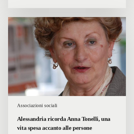
Alessandria
ricorda
Anna
Tonelli,
una
vita
spesa
accanto
alle
persone
Associazioni sociali
Alessandria ricorda Anna Tonelli, una
vita spesa accanto alle persone