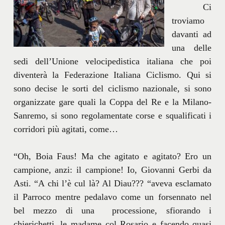
Ci
troviamo
davanti ad
una delle
sedi dell’Unione velocipedistica italiana che poi
diventerà la Federazione Italiana Ciclismo. Qui si
sono decise le sorti del ciclismo nazionale, si sono
organizzate gare quali la Coppa del Re e la Milano-
Sanremo, si sono regolamentate corse e squalificati i
corridori più agitati, come…
“Oh, Boia Faus! Ma che agitato e agitato? Ero un
campione, anzi: il campione! Io, Giovanni Gerbi da
Asti. “A chi l’è cul là? Al Diau??? “aveva esclamato
il Parroco mentre pedalavo come un forsennato nel
bel mezzo di una processione, sfiorando i
chierichetti, le madame col Rosario e facendo quasi