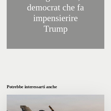
democrat che fa
impensierire
Trump
Potrebbe interessarti anche
L’egemonia
Americana
sta