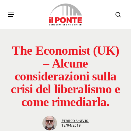
Skip
Menu
to
sear
main
content
The Economist (UK)
– Alcune
considerazioni sulla
crisi del liberalismo e
come rimediarla.
Franco Gavio
13/04/2019