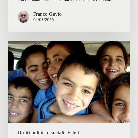
Franco Gavio
04/03/2026
“Storpi,
poveretti,
ridotti
male”:
quando
il
distacco
morale
si
veste
di
ironia
Diritti politici e sociali
Esteri