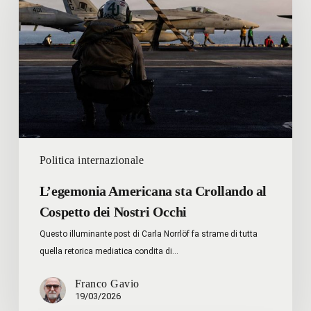
Crollando
al
Cospetto
dei
Nostri
Occhi
Politica internazionale
L’egemonia Americana sta Crollando al
Cospetto dei Nostri Occhi
Questo illuminante post di Carla Norrlöf fa strame di tutta
quella retorica mediatica condita di…
Franco Gavio
19/03/2026