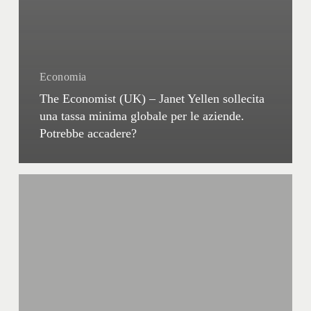
Economia
The Economist (UK) – Janet Yellen sollecita
una tassa minima globale per le aziende.
Potrebbe accadere?
La
Dottrina
di
Paul
R.
Krugman