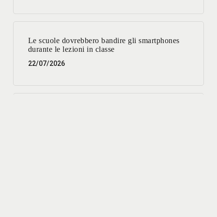
Le scuole dovrebbero bandire gli smartphones
durante le lezioni in classe
22/07/2026
Parcheggi: un servizio migliore per la città e più
vantaggioso per l’interesse pubblico.
03/07/2026
Lavori su reti e sottoservizi: disagi oggi, benefici
a breve
01/07/2026