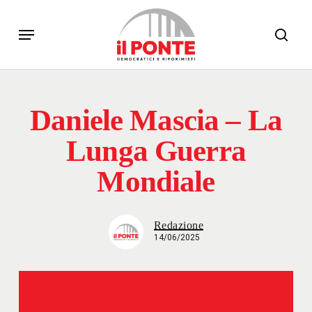
Skip
Menu
to
sear
main
content
Daniele Mascia – La
Lunga Guerra
Mondiale
Redazione
14/06/2025