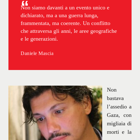
Non siamo davanti a un evento unico e
dichiarato, ma a una guerra lunga,
frammentata, ma coerente. Un conflitto
che attraversa gli anni, le aree geografiche
e le generazioni.
Daniele Mascia
Non
bastava
l’assedio a
Gaza, con
migliaia di
morti e la