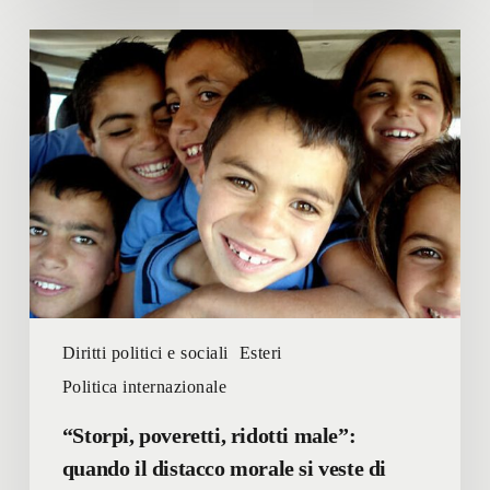
“Storpi,
poveretti,
ridotti
male”:
quando
il
distacco
morale
si
veste
di
ironia
Diritti politici e sociali
Esteri
Politica internazionale
“Storpi, poveretti, ridotti male”:
quando il distacco morale si veste di