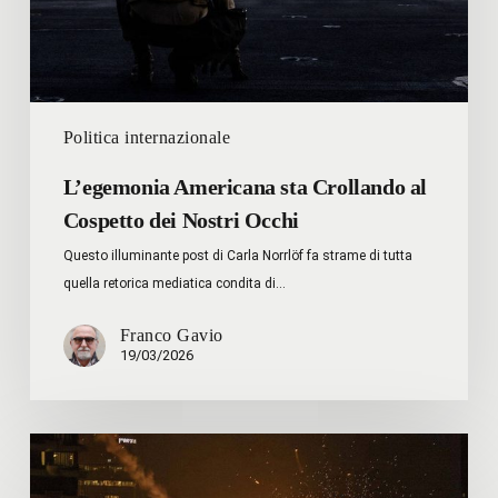
Nostri
Occhi
Politica internazionale
L’egemonia Americana sta Crollando al
Cospetto dei Nostri Occhi
Questo illuminante post di Carla Norrlöf fa strame di tutta
quella retorica mediatica condita di…
Franco Gavio
19/03/2026
Perché
attaccare