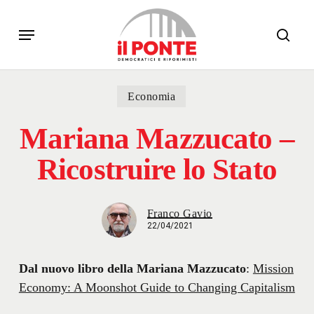
Skip
Menu
to
sear
main
content
Economia
Mariana Mazzucato –
Ricostruire lo Stato
Franco Gavio
22/04/2021
Dal nuovo libro della Mariana Mazzucato
:
Mission
Economy: A Moonshot Guide to Changing Capitalism