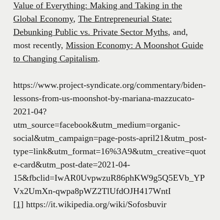
Value of Everything: Making and Taking in the
Global Economy
,
The Entrepreneurial State:
Debunking Public vs. Private Sector Myths
, and,
most recently,
Mission Economy: A Moonshot Guide
to Changing Capitalism
.
https://www.project-syndicate.org/commentary/biden-
lessons-from-us-moonshot-by-mariana-mazzucato-
2021-04?
utm_source=facebook&utm_medium=organic-
social&utm_campaign=page-posts-april21&utm_post-
type=link&utm_format=16%3A9&utm_creative=quot
e-card&utm_post-date=2021-04-
15&fbclid=IwAR0UvpwzuR86phKW9g5Q5EVb_YP
Vx2UmXn-qwpa8pWZ2TlUfdOJH417WntI
[1]
https://it.wikipedia.org/wiki/Sofosbuvir