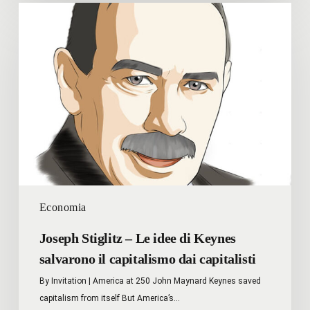
Joseph
Stiglitz
–
Le
idee
di
Keynes
salvarono
il
capitalismo
dai
capitalisti
Economia
Joseph Stiglitz – Le idee di Keynes
salvarono il capitalismo dai capitalisti
By Invitation | America at 250 John Maynard Keynes saved
capitalism from itself But America’s…