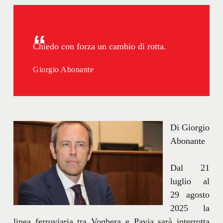
Chiedo con forza un cambio di rotta.
Giorgio Abonante
Di Giorgio
Abonante
Dal 21
luglio al
29 agosto
2025 la
linea ferroviaria tra Voghera e Pavia sarà interrotta