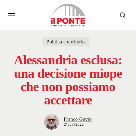
Skip
Menu
to
sear
main
content
Politica e territorio
Alessandria esclusa:
una decisione miope
che non possiamo
accettare
Franco Gavio
21/07/2025