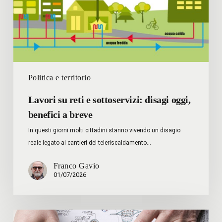
oggi,
benefici
a
breve
Politica e territorio
Lavori su reti e sottoservizi: disagi oggi,
benefici a breve
In questi giorni molti cittadini stanno vivendo un disagio
reale legato ai cantieri del teleriscaldamento…
Franco Gavio
01/07/2026
FONDAZIONE