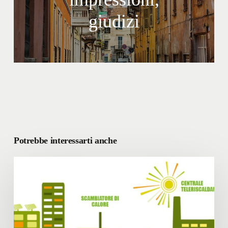
giudizi
Potrebbe interessarti anche
Lavori
su
reti
e
sottoservizi:
disagi