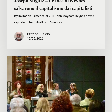
Joseph Stiglitz – Le idee di Keynes
salvarono il capitalismo dai capitalisti
By Invitation | America at 250 John Maynard Keynes saved
capitalism from itself But America’s…
Franco Gavio
15/05/2026
L’iniziativa
del
10
aprile
dedicata
al
talento
e
al