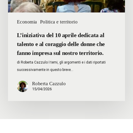
coraggio
delle
donne
Economia
Politica e territorio
che
fanno
L’iniziativa del 10 aprile dedicata al
impresa
talento e al coraggio delle donne che
sul
fanno impresa sul nostro territorio.
nostro
di Roberta Cazzulo I temi, gli argomenti e i dati riportati
territorio.
successivamente in questo breve…
Roberta Cazzulo
15/04/2026