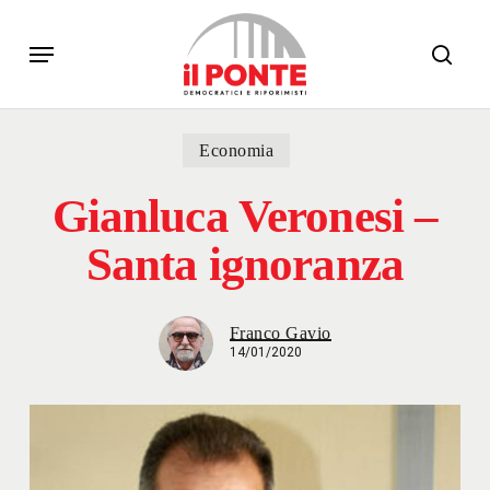
Skip
Menu
to
sear
main
content
Economia
Gianluca Veronesi –
Santa ignoranza
Franco Gavio
14/01/2020