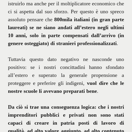
istruirlo ma anche per il moltiplicatore economico che
ci si aspetta dal suo sforzo. Per questo è uno spreco
assoluto pensare che
800mila italiani
(in gran parte
laureati) se ne siano andati all’estero negli ultimi
10 anni, solo in parte compensati dall’arrivo (in
genere osteggiato) di stranieri professionalizzati
.
Tuttavia questo dato negativo ne nasconde uno
positivo: se i nostri concittadini hanno sfondato
all’estero e superato la generale propensione a
proteggere e preferire gli indigeni,
vuol dire che le
nostre scuole li avevano preparati bene
.
Da ciò si trae una conseguenza logica: che i nostri
imprenditori pubblici e privati non sono stati
capaci di creare in patria posti di lavoro di
qualità, ad alto valore aggiunto, ad alto contenuto