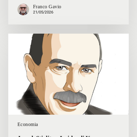
Franco Gavio
21/05/2026
Joseph
Stiglitz
–
Le
idee
di
Keynes
salvarono
il
capitalismo
dai
capitalisti
Economia