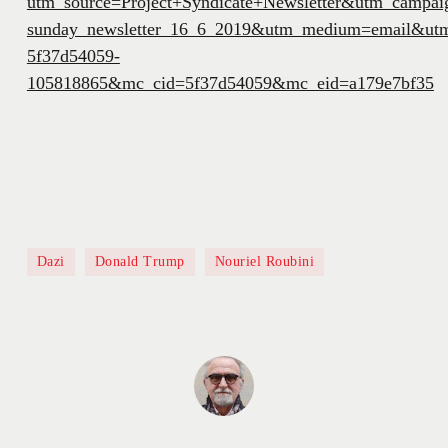
utm_source=Project+Syndicate+Newsletter&utm_campai
sunday_newsletter_16_6_2019&utm_medium=email&ut
5f37d54059-
105818865&mc_cid=5f37d54059&mc_eid=a179e7bf35
Dazi
Donald Trump
Nouriel Roubini