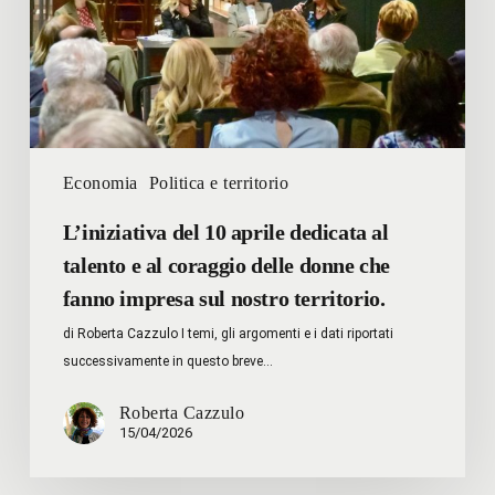
al
talento
e
al
coraggio
delle
donne
Economia
Politica e territorio
che
fanno
L’iniziativa del 10 aprile dedicata al
impresa
talento e al coraggio delle donne che
sul
fanno impresa sul nostro territorio.
nostro
di Roberta Cazzulo I temi, gli argomenti e i dati riportati
territorio.
successivamente in questo breve…
Roberta Cazzulo
15/04/2026