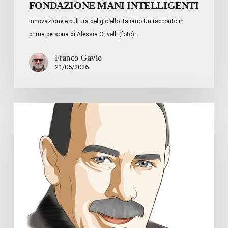
FONDAZIONE MANI INTELLIGENTI
Innovazione e cultura del gioiello italiano Un racconto in
prima persona di Alessia Crivelli (foto)…
Franco Gavio
21/05/2026
Joseph
Stiglitz
–
Le
idee
di
Keynes
salvarono
il
capitalismo