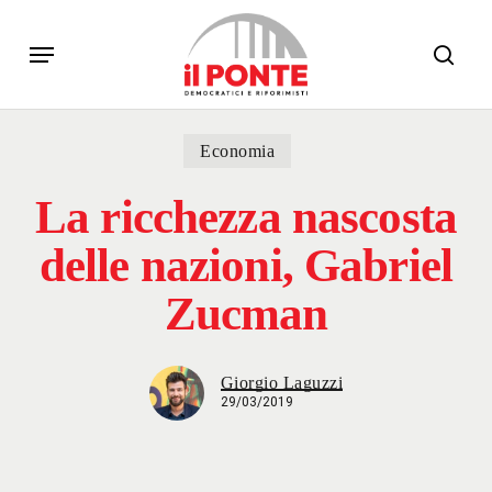
Skip
Menu
to
sear
main
content
Economia
La ricchezza nascosta
delle nazioni, Gabriel
Zucman
Giorgio Laguzzi
29/03/2019