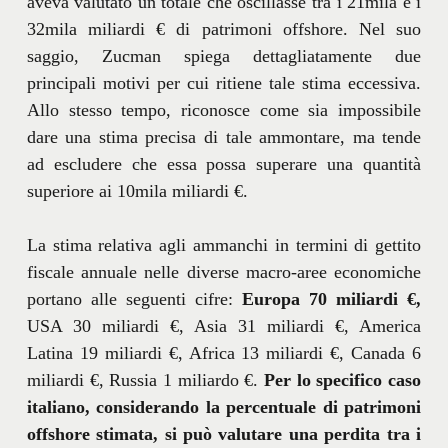
aveva valutato un totale che oscillasse tra i 21mila e i
32mila miliardi € di patrimoni offshore. Nel suo
saggio, Zucman spiega dettagliatamente due
principali motivi per cui ritiene tale stima eccessiva.
Allo stesso tempo, riconosce come sia impossibile
dare una stima precisa di tale ammontare, ma tende
ad escludere che essa possa superare una quantità
superiore ai 10mila miliardi €.
La stima relativa agli ammanchi in termini di gettito
fiscale annuale nelle diverse macro-aree economiche
portano alle seguenti cifre:
Europa 70 miliardi €,
USA 30 miliardi €, Asia 31 miliardi €, America
Latina 19 miliardi €, Africa 13 miliardi €, Canada 6
miliardi €, Russia 1 miliardo €.
Per lo specifico caso
italiano, considerando la percentuale di patrimoni
offshore stimata, si può valutare una perdita tra i