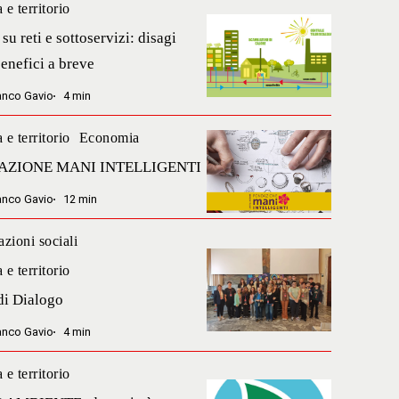
a e territorio
Lavori
su reti e sottoservizi: disagi
su
benefici a breve
reti
anco Gavio
4 min
e
rvizi:
sottoservizi:
AZIONE
a e territorio
Economia
FONDAZIONE
disagi
AZIONE MANI INTELLIGENTI
MANI
oggi,
ci
LIGENTI
INTELLIGENTI
anco Gavio
12 min
benefici
a
zioni sociali
breve
Linee
a e territorio
di
o
di Dialogo
Dialogo
anco Gavio
4 min
a e territorio
AMAG
NTE: