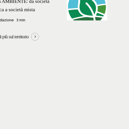
AMBIENTE: da società
AMBIENTE:
ca a società mista
da
à
dazione
3 min
società
ca
pubblica
 più sul territorio
a
à
società
mista