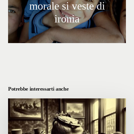
morale si veste di
ironia
Potrebbe interessarti anche
Le
scuole
dovrebbero
bandire
gli