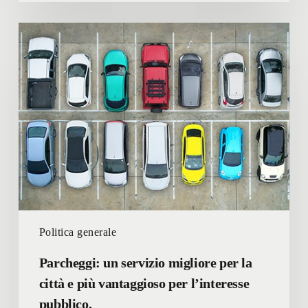
Parcheggi:
un
servizio
migliore
per
la
città
e
più
vantaggioso
per
l’interesse
Politica generale
pubblico.
Parcheggi: un servizio migliore per la
città e più vantaggioso per l’interesse
pubblico.