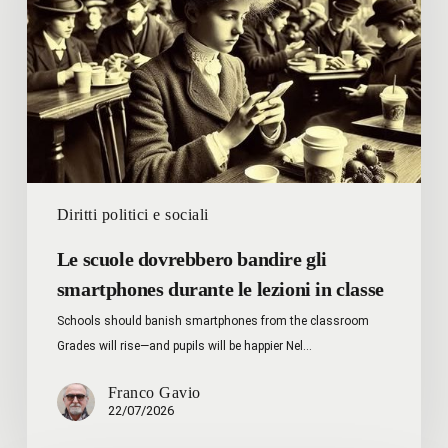
smartphones
durante
le
lezioni
in
classe
Diritti politici e sociali
Le scuole dovrebbero bandire gli
smartphones durante le lezioni in classe
Schools should banish smartphones from the classroom
Grades will rise—and pupils will be happier Nel…
Franco Gavio
22/07/2026