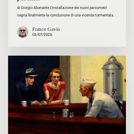
di Giorgio Abonante L'installazione dei nuovi parcometri
segna finalmente la conclusione di una vicenda tormentata…
Franco Gavio
03/07/2026
L’Italia
duale
e
la
fine
delle
scorciatoie:
se
il
lavoro
non