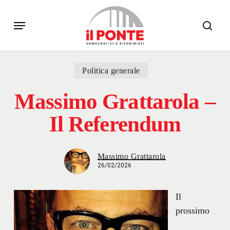
Skip
Menu
to
sear
main
content
Politica generale
Massimo Grattarola –
Il Referendum
Massimo Grattarola
26/02/2026
Il
prossimo