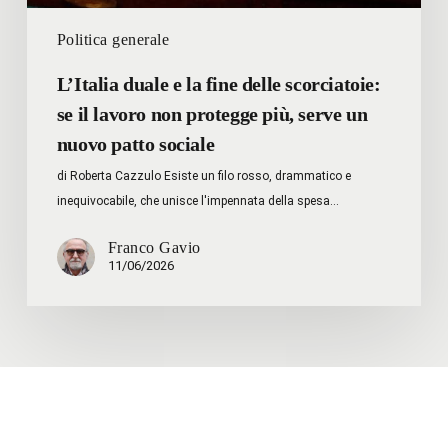
protegge
Politica generale
più,
serve
L’Italia duale e la fine delle scorciatoie:
un
se il lavoro non protegge più, serve un
nuovo
nuovo patto sociale
patto
sociale
di Roberta Cazzulo Esiste un filo rosso, drammatico e
inequivocabile, che unisce l'impennata della spesa…
Franco Gavio
11/06/2026