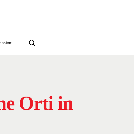
search
ensioni
ne Orti in