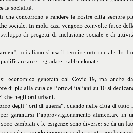
e la socialità.
tti che concorrono a rendere le nostre città sempre pi
che sociale. In molti casi vengono coinvolte fasce dell
sviluppo di progetti di inclusione sociale e di attivit
den”, in italiano si usa il termine orto sociale. Inoltr
qualificare aree degradate o abbandonate.
 crisi economica generata dal Covid-19, ma anche da
pre di più alla cura dell’orto.4 italiani su 10 si dedican
zi che negli orti urbani.
rno degli “orti di guerra”, quando nelle città di tutto i
 per garantirsi l’approvvigionamento alimentare in u
sono cambiati e le esigenze sono diverse: se da un lat
o viene data grande importanza al contatto con la natur