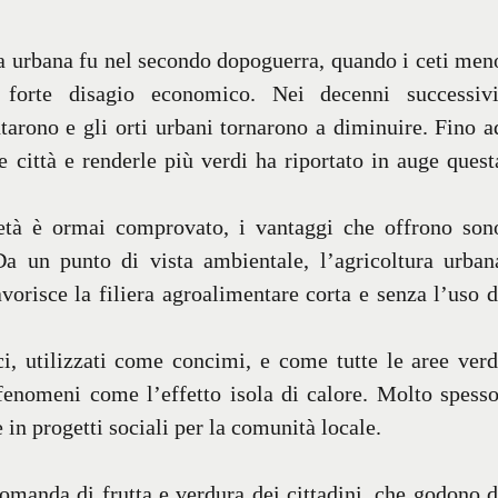
ra urbana fu nel secondo dopoguerra, quando i ceti men
 forte disagio economico. Nei decenni successivi
arono e gli orti urbani tornarono a diminuire. Fino a
e città e renderle più verdi ha riportato in auge quest
cietà è ormai comprovato, i vantaggi che offrono son
 Da un punto di vista ambientale, l’agricoltura urban
avorisce la filiera agroalimentare corta e senza l’uso d
ici, utilizzati come concimi, e come tutte le aree verd
enomeni come l’effetto isola di calore. Molto spesso
 in progetti sociali per la comunità locale.
domanda di frutta e verdura dei cittadini, che godono d