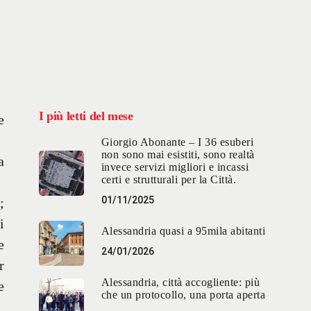
I più letti del mese
e
Giorgio Abonante – I 36 esuberi
non sono mai esistiti, sono realtà
a
invece servizi migliori e incassi
certi e strutturali per la Città.
01/11/2025
;
i
Alessandria quasi a 95mila abitanti
e
24/01/2026
r
Alessandria, città accogliente: più
e
che un protocollo, una porta aperta