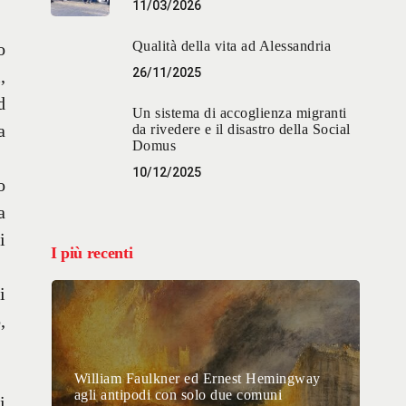
11/03/2026
Qualità della vita ad Alessandria
o
26/11/2025
,
d
Un sistema di accoglienza migranti
a
da rivedere e il disastro della Social
Domus
10/12/2025
o
a
i
I più recenti
i
,
William Faulkner ed Ernest Hemingway
agli antipodi con solo due comuni
i