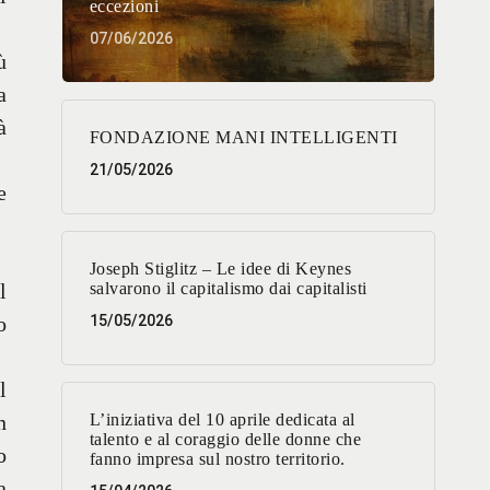
eccezioni
07/06/2026
ù
a
à
FONDAZIONE MANI INTELLIGENTI
21/05/2026
e
Joseph Stiglitz – Le idee di Keynes
l
salvarono il capitalismo dai capitalisti
o
15/05/2026
l
n
L’iniziativa del 10 aprile dedicata al
talento e al coraggio delle donne che
o
fanno impresa sul nostro territorio.
a