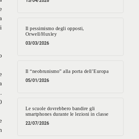
15/04/2026
e
a
i
Il pessimismo degli opposti,
Orwell/Huxley
03/03/2026
o
Il “neobrunismo” alla porta dell’Europa
e
05/01/2026
a
.
0
Le scuole dovrebbero bandire gli
smartphones durante le lezioni in classe
e
22/07/2026
n