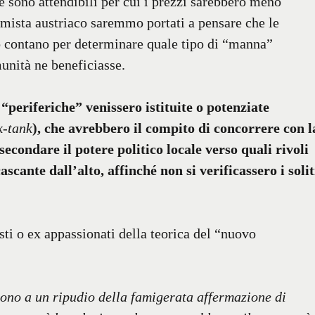
e sono attendibili per cui i prezzi sarebbero meno
omista austriaco saremmo portati a pensare che le
rio contano per determinare quale tipo di “manna”
unità ne beneficiasse.
“periferiche” venissero istituite o potenziate
k-tank
), che avrebbero il compito di concorrere con l
ssecondare il potere politico locale verso quali rivoli
scante dall’alto, affinché non si verificassero i solit
sti o ex appassionati della teorica del “nuovo
gono a un ripudio della famigerata affermazione di