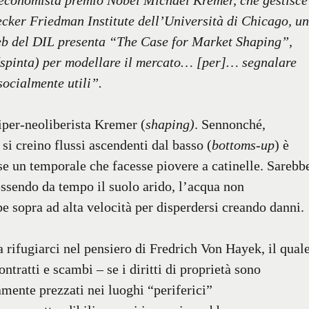
u l’economista premio Nobel Michael Kremer, che gestisce
ecker Friedman Institute dell’Università di Chicago, un
web del DIL presenta “The Case for Market Shaping”,
 (spinta) per modellare il mercato… [per]… segnalare
ocialmente utili”.
per-neoliberista Kremer (
shaping)
. Sennonché,
 si creino flussi ascendenti dal basso (
bottoms-up
) è
se un temporale che facesse piovere a catinelle. Sarebb
essendo da tempo il suolo arido, l’acqua non
e sopra ad alta velocità per disperdersi creando danni.
a rifugiarci nel pensiero di Fredrich Von Hayek, il qual
ntratti e scambi – se i diritti di proprietà sono
mente prezzati nei luoghi “periferici”