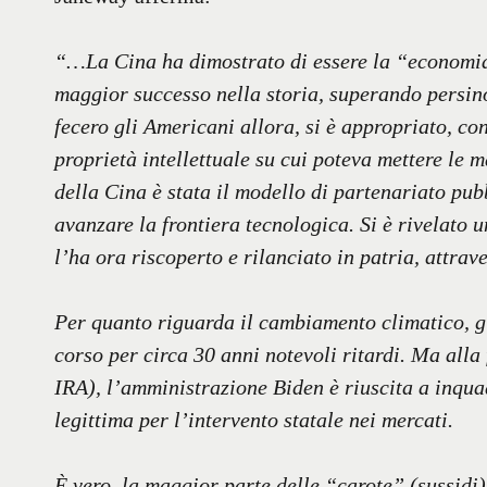
“…La Cina ha dimostrato di essere la “economia
maggior successo nella storia, superando persino
fecero gli Americani allora, si è appropriato, co
proprietà intellettuale su cui poteva mettere le m
della Cina è stata il modello di partenariato pu
avanzare la frontiera tecnologica. Si è rivelato 
l’ha ora riscoperto e rilanciato in patria, attrav
Per quanto riguarda il cambiamento climatico, g
corso per circa 30 anni notevoli ritardi. Ma alla
IRA), l’amministrazione Biden è riuscita a inqu
legittima per l’intervento statale nei mercati.
È vero, la maggior parte delle “carote” (sussidi)