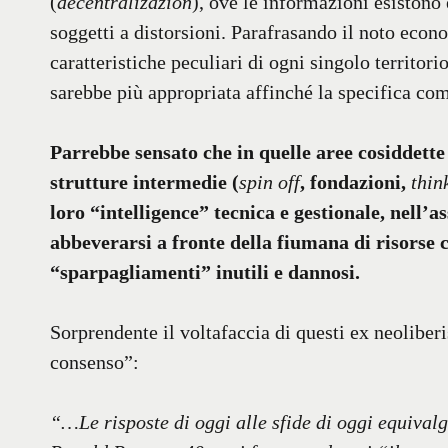
(
decentralizazion
), ove le informazioni esistono 
soggetti a distorsioni. Parafrasando il noto econ
caratteristiche peculiari di ogni singolo territo
sarebbe più appropriata affinché la specifica com
Parrebbe sensato che in quelle aree cosiddette 
strutture intermedie (
spin off
, fondazioni,
thin
loro “intelligence” tecnica e gestionale, nell’a
abbeverarsi a fronte della fiumana di risorse ca
“sparpagliamenti” inutili e dannosi.
Sorprendente il voltafaccia di questi ex neoliberi
consenso”:
“…Le risposte di oggi alle sfide di oggi equival