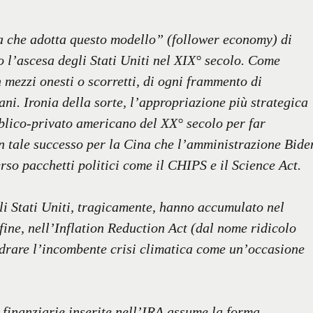
 che adotta questo modello” (follower economy) di
 l’ascesa degli Stati Uniti nel XIX° secolo. Come
n mezzi onesti o scorretti, di ogni frammento di
ani. Ironia della sorte, l’appropriazione più strategica
bblico-privato americano del XX° secolo per far
un tale successo per la Cina che l’amministrazione Bide
erso pacchetti politici come il CHIPS e il Science Act.
li Stati Uniti, tragicamente, hanno accumulato nel
 fine, nell’Inflation Reduction Act (dal nome ridicolo
adrare l’incombente crisi climatica come un’occasione
 finanziarie inserite nell’IRA assume la forma