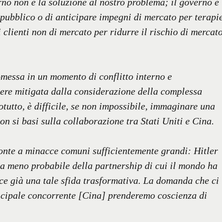
no non è la soluzione al nostro problema; il governo è
o pubblico o di anticipare impegni di mercato per terapi
clienti non di mercato per ridurre il rischio di mercat
omessa in un momento di conflitto interno e
ere mitigata dalla considerazione della complessa
otutto, è difficile, se non impossibile, immaginare una
n si basi sulla collaborazione tra Stati Uniti e Cina.
onte a minacce comuni sufficientemente grandi: Hitler
ra meno probabile della partnership di cui il mondo ha
ce già una tale sfida trasformativa. La domanda che ci
incipale concorrente [Cina] prenderemo coscienza di