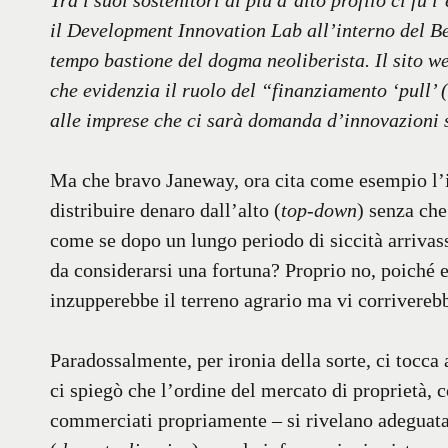
Tra i suoi sostenitori di più d’alto profilo ci f
il Development Innovation Lab all’interno del B
tempo bastione del dogma neoliberista. Il sito 
che evidenzia il ruolo del “finanziamento ‘pull’
alle imprese che ci sarà domanda d’innovazioni s
Ma che bravo Janeway, ora cita come esempio l’i
distribuire denaro dall’alto (
top-down
) senza che
come se dopo un lungo periodo di siccità arrivas
da considerarsi una fortuna? Proprio no, poiché 
inzupperebbe il terreno agrario ma vi corriverebb
Paradossalmente, per ironia della sorte, ci tocca 
ci spiegò che l’ordine del mercato di proprietà, co
commerciati propriamente – si rivelano adeguata