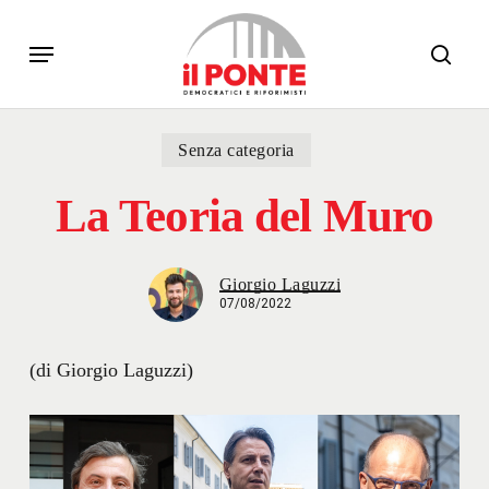
Skip
Menu
to
sear
main
content
Senza categoria
La Teoria del Muro
Giorgio Laguzzi
07/08/2022
(di Giorgio Laguzzi)