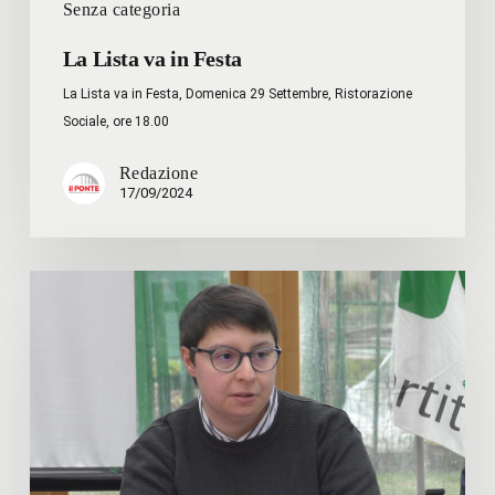
Senza categoria
La Lista va in Festa
La Lista va in Festa, Domenica 29 Settembre, Ristorazione
Sociale, ore 18.00
Redazione
17/09/2024
Inaugurazione
aule
dedicate
a
Jorg
Luther
e
Daiana