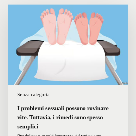
I
problemi
sessuali
possono
rovinare
vite.
Tuttavia,
i
rimedi
sono
spesso
semplici
Senza categoria
I problemi sessuali possono rovinare
vite. Tuttavia, i rimedi sono spesso
semplici
Fine dell’anno un po’ di leggerezza, del resto siamo