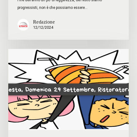
progressisti, non è che possiamo essere…
Redazione
12/12/2024
La
Lista
va
in
Festa