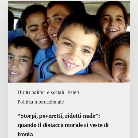
“Storpi,
poveretti,
ridotti
male”:
quando
il
distacco
morale
si
veste
di
ironia
Diritti politici e sociali
Esteri
Politica internazionale
“Storpi, poveretti, ridotti male”:
quando il distacco morale si veste di
ironia