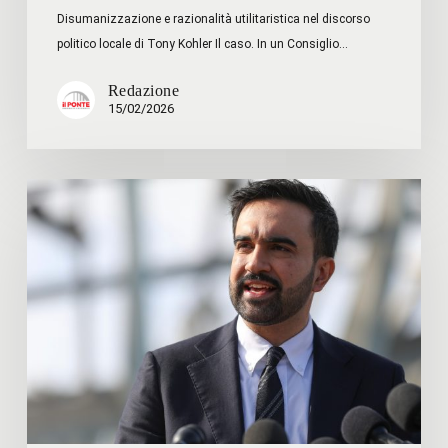
Disumanizzazione e razionalità utilitaristica nel discorso
politico locale di Tony Kohler Il caso. In un Consiglio…
Redazione
15/02/2026
Musk
and
Mamdani:
è
l’inizio
della
fine
del
duro
capitalismo
?