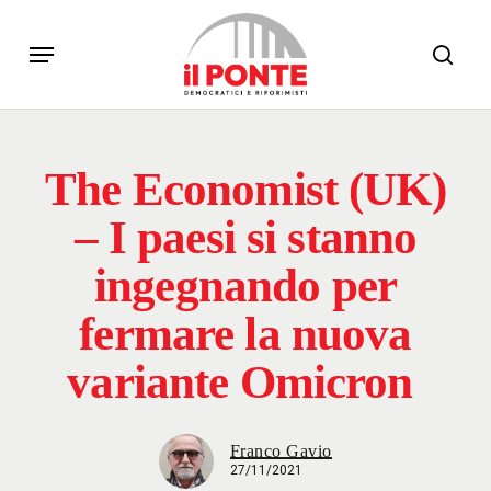
Skip
Menu
to
sear
main
content
The Economist (UK)
– I paesi si stanno
ingegnando per
fermare la nuova
variante Omicron
Franco Gavio
27/11/2021