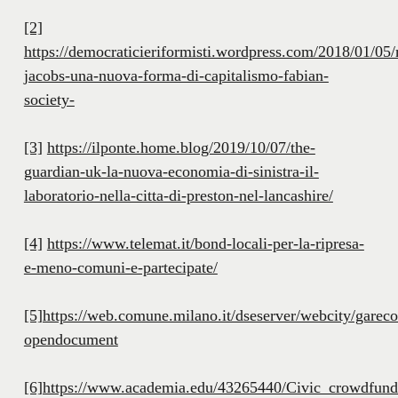
[2]
https://democraticieriformisti.wordpress.com/2018/01/05/
jacobs-una-nuova-forma-di-capitalismo-fabian-
society-
[3]
https://ilponte.home.blog/2019/10/07/the-
guardian-uk-la-nuova-economia-di-sinistra-il-
laboratorio-nella-citta-di-preston-nel-lancashire/
[4]
https://www.telemat.it/bond-locali-per-la-ripresa-
e-meno-comuni-e-partecipate/
[5]
https://web.comune.milano.it/dseserver/webcity/g
opendocument
[6]
https://www.academia.edu/43265440/Civic_crowdfundi