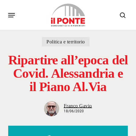
Skip
Menu
to
sear
main
content
Politica e territorio
Ripartire all’epoca del
Covid. Alessandria e
il Piano Al.Via
Franco Gavio
18/06/2020