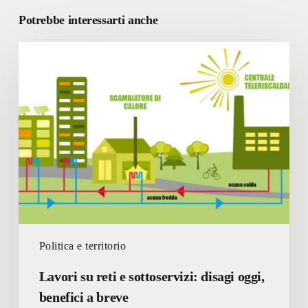
Potrebbe interessarti anche
Lavori
su
reti
e
sottoservizi:
disagi
oggi,
benefici
a
breve
Politica e territorio
Lavori su reti e sottoservizi: disagi oggi,
benefici a breve