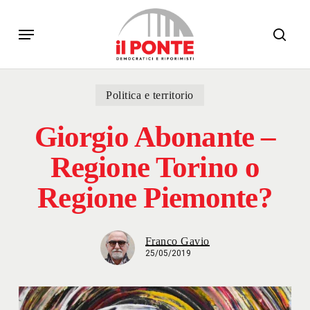
Skip
Menu
to
sear
main
content
Politica e territorio
Giorgio Abonante –
Regione Torino o
Regione Piemonte?
Franco Gavio
25/05/2019