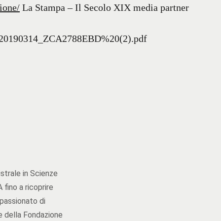
ione/
La Stampa – Il Secolo XIX media partner
8_20190314_ZCA2788EBD%20(2).pdf
strale in Scienze
 fino a ricoprire
ppassionato di
e della Fondazione