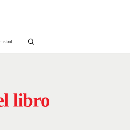
search
ensioni
l libro