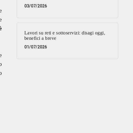
03/07/2026
e
e
è
Lavori su reti e sottoservizi: disagi oggi,
benefici a breve
01/07/2026
e
o
o