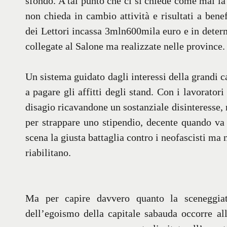
sfondo. A tal punto che ci si chiede come mai 
non chieda in cambio attività e risultati a benef
dei Lettori incassa 3mln600mila euro e in determi
collegate al Salone ma realizzate nelle province.
Un sistema guidato dagli interessi della grandi ca
a pagare gli affitti degli stand. Con i lavorator
disagio ricavandone un sostanziale disinteresse, 
per strappare uno stipendio, decente quando va
scena la giusta battaglia contro i neofascisti ma
riabilitano.
Ma per capire davvero quanto la sceneggiat
dell’egoismo della capitale sabauda occorre al