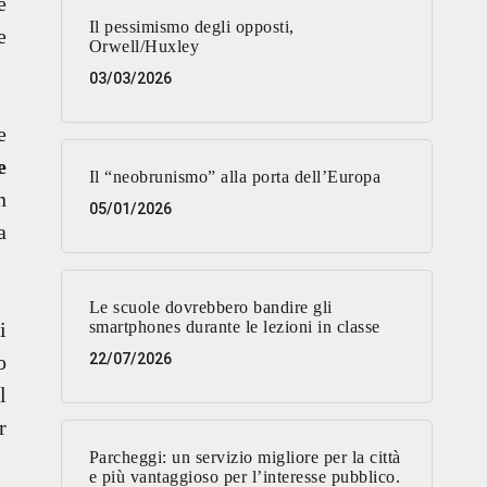
e
Il pessimismo degli opposti,
e
Orwell/Huxley
03/03/2026
e
e
Il “neobrunismo” alla porta dell’Europa
n
05/01/2026
a
Le scuole dovrebbero bandire gli
i
smartphones durante le lezioni in classe
o
22/07/2026
l
r
Parcheggi: un servizio migliore per la città
e più vantaggioso per l’interesse pubblico.