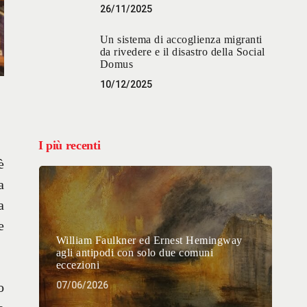
26/11/2025
Un sistema di accoglienza migranti
da rivedere e il disastro della Social
Domus
10/12/2025
I più recenti
è
a
a
e
William Faulkner ed Ernest Hemingway
agli antipodi con solo due comuni
eccezioni
o
07/06/2026