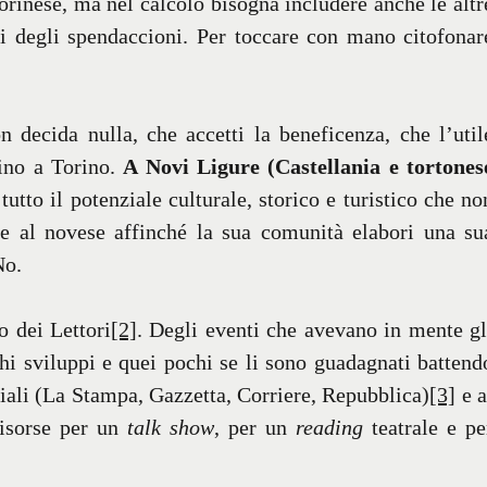
orinese, ma nel calcolo bisogna includere anche le altr
li degli spendaccioni. Per toccare con mano citofonar
on decida nulla, che accetti la beneficenza, che l’util
sino a Torino.
A Novi Ligure (Castellania e tortones
tutto il potenziale culturale, storico e turistico che no
se al novese affinché la sua comunità elabori una su
No.
o dei Lettori
[2]
. Degli eventi che avevano in mente gl
hi sviluppi e quei pochi se li sono guadagnati battend
oriali (La Stampa, Gazzetta, Corriere, Repubblica)
[3]
e a
risorse per un
talk show
, per un
reading
teatrale e pe