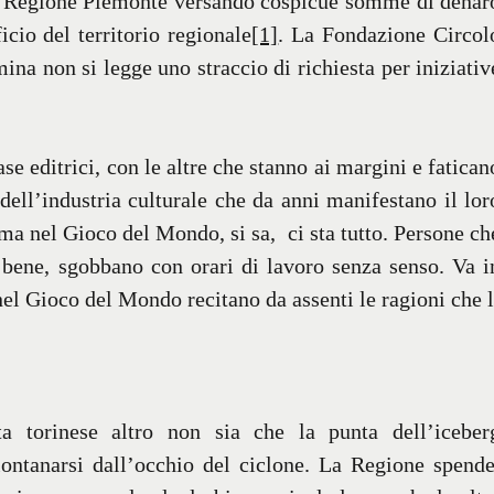
la Regione Piemonte versando cospicue somme di denar
icio del territorio regionale
[1]
. La Fondazione Circol
na non si legge uno straccio di richiesta per iniziativ
se editrici, con le altre che stanno ai margini e fatican
i dell’industria culturale che da anni manifestano il lor
ma nel Gioco del Mondo, si sa, ci sta tutto. Persone ch
 bene, sgobbano con orari di lavoro senza senso. Va i
 nel Gioco del Mondo recitano da assenti le ragioni che l
a torinese altro non sia che la punta dell’iceber
lontanarsi dall’occhio del ciclone. La Regione spende