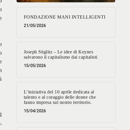
o
o
e
FONDAZIONE MANI INTELLIGENTI
21/05/2026
o
o
Joseph Stiglitz – Le idee di Keynes
salvarono il capitalismo dai capitalisti
e
15/05/2026
n
i
L’iniziativa del 10 aprile dedicata al
talento e al coraggio delle donne che
fanno impresa sul nostro territorio.
15/04/2026
g
,