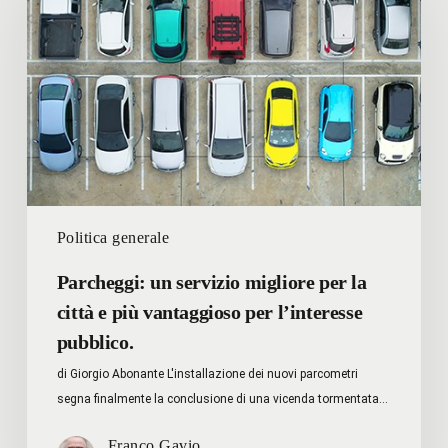
migliore
per
la
città
e
più
vantaggioso
per
l’interesse
Politica generale
pubblico.
Parcheggi: un servizio migliore per la
città e più vantaggioso per l’interesse
pubblico.
di Giorgio Abonante L'installazione dei nuovi parcometri
segna finalmente la conclusione di una vicenda tormentata…
Franco Gavio