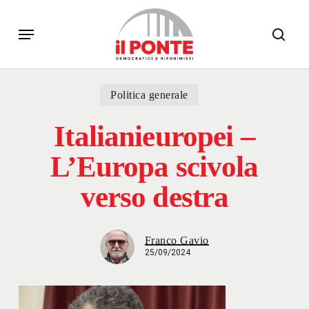
Skip
Menu
to
sear
main
content
Politica generale
Italianieuropei –
L’Europa scivola
verso destra
Franco Gavio
25/09/2024