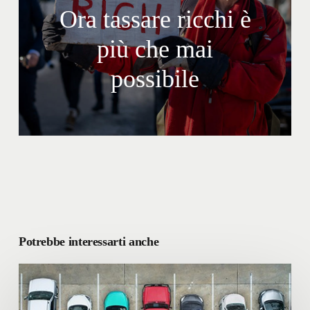
Ora tassare ricchi è
più che mai
possibile
Potrebbe interessarti anche
Parcheggi:
un
servizio