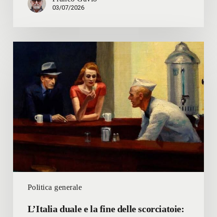
03/07/2026
L’Italia
duale
e
la
fine
delle
scorciatoie:
se
il
lavoro
non
protegge
Politica generale
più,
serve
L’Italia duale e la fine delle scorciatoie:
un