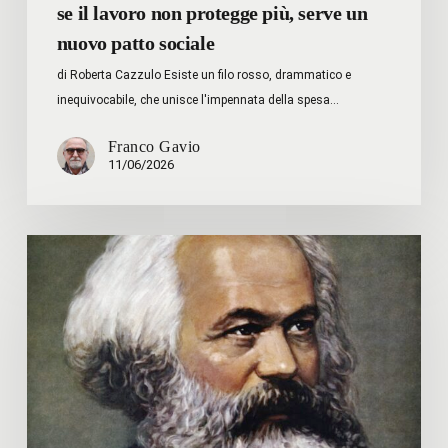
se il lavoro non protegge più, serve un
nuovo
nuovo patto sociale
patto
sociale
di Roberta Cazzulo Esiste un filo rosso, drammatico e
inequivocabile, che unisce l'impennata della spesa…
Franco Gavio
11/06/2026
Il
marxismo
contro
il
marxismo