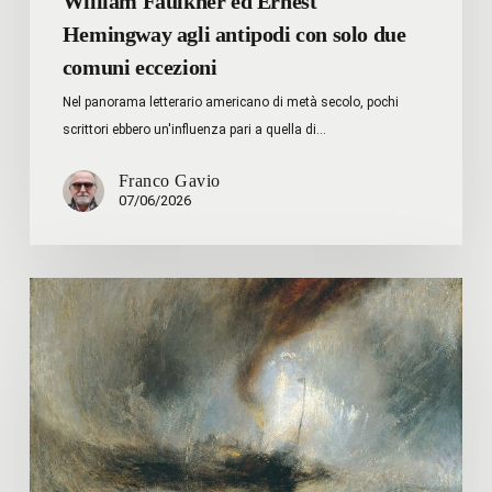
William Faulkner ed Ernest
Hemingway agli antipodi con solo due
comuni eccezioni
Nel panorama letterario americano di metà secolo, pochi
scrittori ebbero un'influenza pari a quella di…
Franco Gavio
07/06/2026
Il
pessimismo
degli
opposti,
Orwell/Huxley