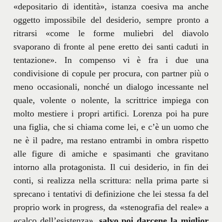
«depositario di identità», istanza coesiva ma anche
oggetto impossibile del desiderio, sempre pronto a
ritrarsi «come le forme muliebri del diavolo
svaporano di fronte al pene eretto dei santi caduti in
tentazione». In compenso vi è fra i due una
condivisione di copule per procura, con partner più o
meno occasionali, nonché un dialogo incessante nel
quale, volente o nolente, la scrittrice impiega con
molto mestiere i propri artifici. Lorenza poi ha pure
una figlia, che si chiama come lei, e c’è un uomo che
ne è il padre, ma restano entrambi in ombra rispetto
alle figure di amiche e spasimanti che gravitano
intorno alla protagonista. Il cui desiderio, in fin dei
conti, si realizza nella scrittura: nella prima parte si
sprecano i tentativi di definizione che lei stessa fa del
proprio work in progress, da «stenografia del reale» a
«calco dell’esistenza»,
salvo poi darcene la miglior