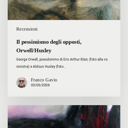
Recensioni
Il pessimismo degli opposti,
Orwell/Huxley
George Orwell, pseudonimo di Eric Arthur Blair, (foto alla vs.
sinistra) e Aldous Huxley (foto…
Franco Gavio
03/03/2026
Davide
Minetti,
la