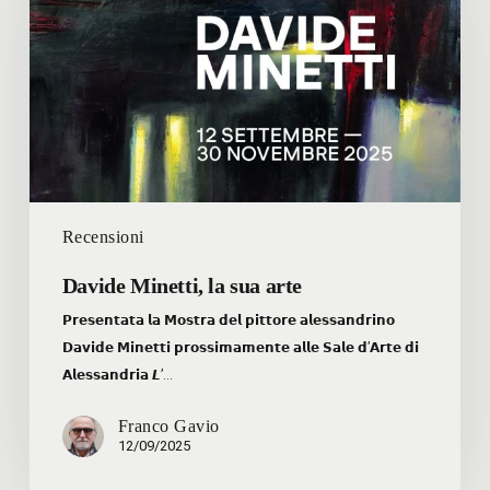
sua
arte
Recensioni
Davide Minetti, la sua arte
𝗣𝗿𝗲𝘀𝗲𝗻𝘁𝗮𝘁𝗮 𝗹𝗮 𝗠𝗼𝘀𝘁𝗿𝗮 𝗱𝗲𝗹 𝗽𝗶𝘁𝘁𝗼𝗿𝗲 𝗮𝗹𝗲𝘀𝘀𝗮𝗻𝗱𝗿𝗶𝗻𝗼
𝗗𝗮𝘃𝗶𝗱𝗲 𝗠𝗶𝗻𝗲𝘁𝘁𝗶 𝗽𝗿𝗼𝘀𝘀𝗶𝗺𝗮𝗺𝗲𝗻𝘁𝗲 𝗮𝗹𝗹𝗲 𝗦𝗮𝗹𝗲 𝗱’𝗔𝗿𝘁𝗲 𝗱𝗶
𝗔𝗹𝗲𝘀𝘀𝗮𝗻𝗱𝗿𝗶𝗮 𝙇’…
Franco Gavio
12/09/2025