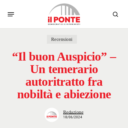
Skip
Menu
to
sear
main
content
Recensioni
“Il buon Auspicio” –
Un temerario
autoritratto fra
nobiltà e abiezione
Redazione
18/06/2024