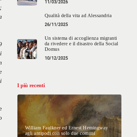
11/03/2026
;
Qualità della vita ad Alessandria
a
26/11/2025
Un sistema di accoglienza migranti
9
da rivedere e il disastro della Social
Domus
i
10/12/2025
n
e
i
I più recenti
e
o
William Faulkner ed Ernest Hemingway
agli antipodi con solo due comuni