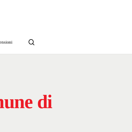
search
ensioni
une di