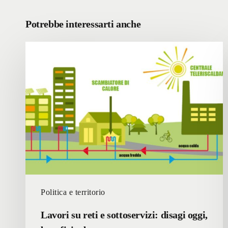
Potrebbe interessarti anche
Lavori
su
reti
e
sottoservizi:
disagi
oggi,
benefici
a
breve
Politica e territorio
Lavori su reti e sottoservizi: disagi oggi,