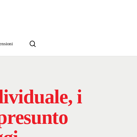
search
ensioni
ividuale, i
 presunto