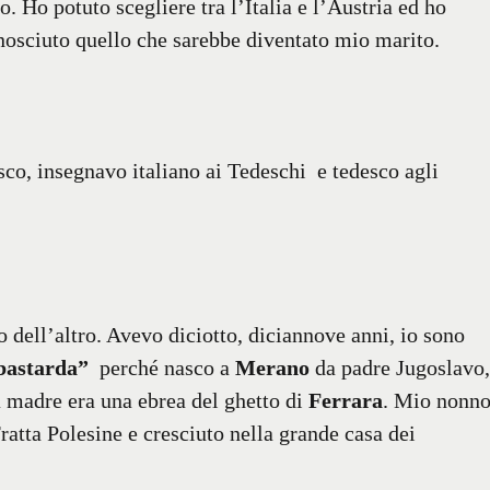
. Ho potuto scegliere tra l’Italia e l’Austria ed ho
onosciuto quello che sarebbe diventato mio marito.
co, insegnavo italiano ai Tedeschi e tedesco agli
o dell’altro. Avevo diciotto, diciannove anni, io sono
 bastarda”
perché nasco a
Merano
da padre Jugoslavo,
a madre era una ebrea del ghetto di
Ferrara
. Mio nonn
Fratta Polesine e cresciuto nella grande casa dei