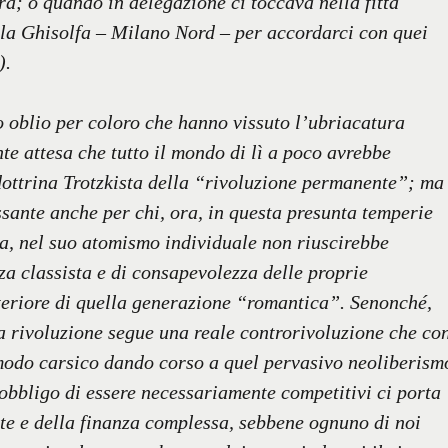
a; o quando in delegazione ci toccava nella fitta
lla Ghisolfa – Milano Nord – per accordarci con quei
).
 oblio per coloro che hanno vissuto l’ubriacatura
nte attesa che tutto il mondo di lì a poco avrebbe
dottrina Trotzkista della “rivoluzione permanente”; ma
ssante anche per chi, ora, in questa presunta temperie
ica, nel suo atomismo individuale non riuscirebbe
 classista e di consapevolezza delle proprie
nteriore di quella generazione “romantica”. Senonché,
a rivoluzione segue una reale controrivoluzione che co
 modo carsico dando corso a quel pervasivo neoliberism
obbligo di essere necessariamente competitivi ci porta
te e della finanza complessa, sebbene ognuno di noi