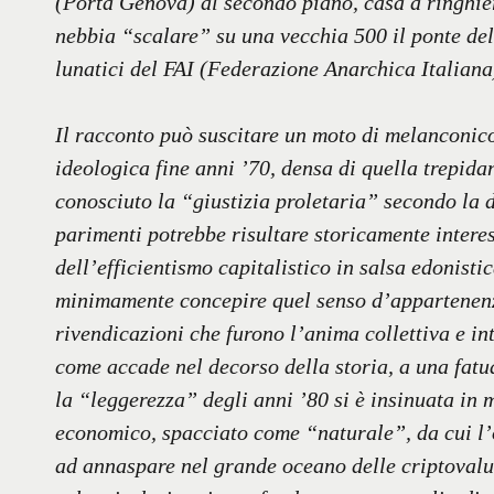
(Porta Genova) al secondo piano, casa a ringhier
nebbia “scalare” su una vecchia 500 il ponte de
lunatici del FAI (Federazione Anarchica Italiana
Il racconto può suscitare un moto di melanconico
ideologica fine anni ’70, densa di quella trepida
conosciuto la “giustizia proletaria” secondo la 
parimenti potrebbe risultare storicamente intere
dell’efficientismo capitalistico in salsa edonist
minimamente concepire quel senso d’appartenenza
rivendicazioni che furono l’anima collettiva e i
come accade nel decorso della storia, a una fatu
la “leggerezza” degli anni ’80 si è insinuata in
economico, spacciato come “naturale”, da cui l’
ad annaspare nel grande oceano delle criptovalu