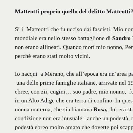
Matteotti proprio quello del delitto Matteotti
Sì il Matteotti che fu ucciso dai fascisti. Mio n
mondiale era nello stesso battaglione di
Sandro 
non erano allineati. Quando morì mio nonno, Per
perché erano stati molto vicini.
Io nacqui a Merano, che all’epoca era un’area p
una delle prime famiglie italiane, arrivate nel 
ebree, con zii, cugini… suo padre, mio nonno, f
in un Alto Adige che era terra di confino. In ques
nonna materna, che si chiamava
Rosa,
lui era st
condizione non era inusuale: anche un podestà, mo
podestà ebreo molto amato che dovette poi scapp