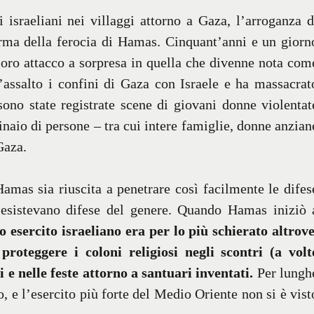
 israeliani nei villaggi attorno a Gaza, l’arroganza d
rma della ferocia di Hamas. Cinquant’anni e un giorn
 loro attacco a sorpresa in quella che divenne nota com
assalto i confini di Gaza con Israele e ha massacrat
 sono state registrate scene di giovani donne violentat
inaio di persone – tra cui intere famiglie, donne anzian
Gaza.
amas sia riuscita a penetrare così facilmente le difes
 esistevano difese del genere. Quando Hamas iniziò 
so esercito israeliano era per lo più schierato altrove
roteggere i coloni religiosi negli scontri (a volt
i e nelle feste attorno a santuari inventati.
Per lungh
, e l’esercito più forte del Medio Oriente non si è vist