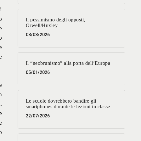
i
o
Il pessimismo degli opposti,
Orwell/Huxley
e
03/03/2026
o
e
e
Il “neobrunismo” alla porta dell’Europa
05/01/2026
e
a
Le scuole dovrebbero bandire gli
.
smartphones durante le lezioni in classe
e
22/07/2026
e
o