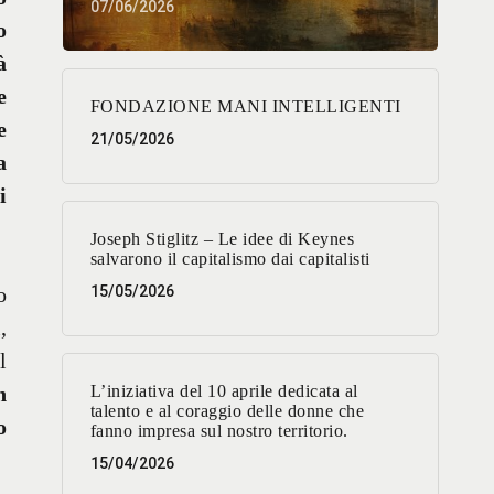
07/06/2026
o
à
e
FONDAZIONE MANI INTELLIGENTI
e
21/05/2026
a
i
Joseph Stiglitz – Le idee di Keynes
salvarono il capitalismo dai capitalisti
o
15/05/2026
,
l
n
L’iniziativa del 10 aprile dedicata al
talento e al coraggio delle donne che
o
fanno impresa sul nostro territorio.
15/04/2026