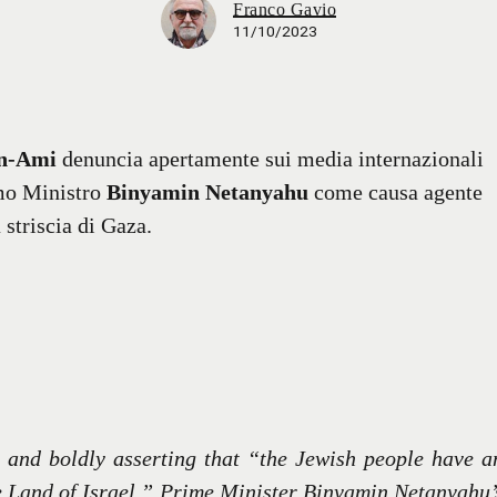
Franco Gavio
11/10/2023
n-Ami
denuncia apertamente sui media internazionali
rimo Ministro
Binyamin Netanyahu
come causa agente
striscia di Gaza.
e and boldly asserting that “the Jewish people have a
the Land of Israel,” Prime Minister Binyamin Netanyahu’