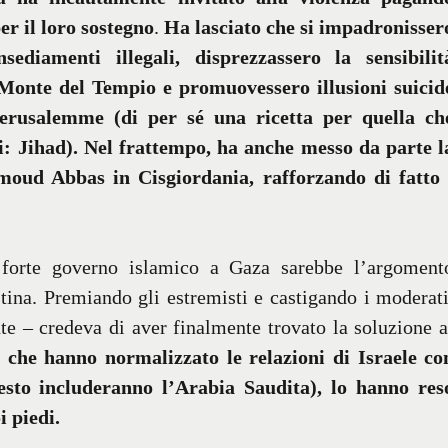
er il loro sostegno
.
Ha lasciato che si impadronisser
nsediamenti illegali, disprezzassero la sensibilit
Monte del Tempio e promuovessero illusioni suicid
Gerusalemme (di per sé una ricetta per quella ch
i: Jihad). Nel frattempo, ha anche messo da parte l
moud Abbas in Cisgiordania, rafforzando di fatto 
 forte governo islamico a Gaza sarebbe l’argoment
stina. Premiando gli estremisti e castigando i moderati
te – credeva di aver finalmente trovato la soluzione a
 che hanno normalizzato le relazioni di Israele co
esto includeranno l’Arabia Saudita), lo hanno res
i piedi.