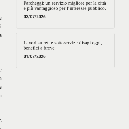
Parcheggi: un servizio migliore per la città
e più vantaggioso per l’interesse pubblico.
e
03/07/2026
i
a
Lavori su reti e sottoservizi: disagi oggi,
benefici a breve
01/07/2026
e
a
e
a
è