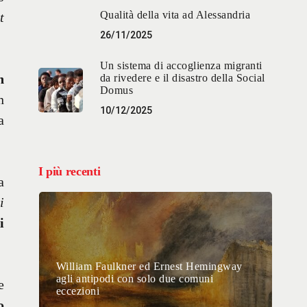
Qualità della vita ad Alessandria
t
26/11/2025
Un sistema di accoglienza migranti
n
da rivedere e il disastro della Social
Domus
n
10/12/2025
a
I più recenti
a
i
i
William Faulkner ed Ernest Hemingway
agli antipodi con solo due comuni
e
eccezioni
o