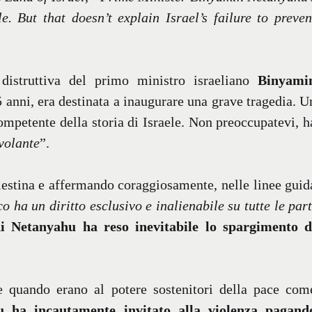
. But that doesn’t explain Israel’s failure to preven
istruttiva del primo ministro israeliano
Binyami
5 anni, era destinata a inaugurare una grave tragedia. U
ompetente della storia di Israele. Non preoccupatevi, h
volante
”.
lestina e affermando coraggiosamente, nelle linee guid
o ha un diritto esclusivo e inalienabile su tutte le part
di Netanyahu ha reso inevitabile lo spargimento d
e quando erano al potere sostenitori della pace com
 ha incautamente invitato alla violenza pagand