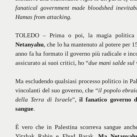
fanatical government made bloodshed inevitable
Hamas from attacking.
TOLEDO – Prima o poi, la magia politica d
Netanyahu
, che lo ha mantenuto al potere per 1
anno fa ha formato il governo più radicale e inc
assicurato ai suoi critici, ho “
due mani salde sul 
Ma escludendo qualsiasi processo politico in Pa
vincolanti del suo governo, che “
il popolo ebraic
della Terra di Israele
”,
il fanatico governo 
sangue
.
È vero che in Palestina scorreva sangue anch
Yitzhak Rabin e Ehud Barak.
Ma Netanyahu