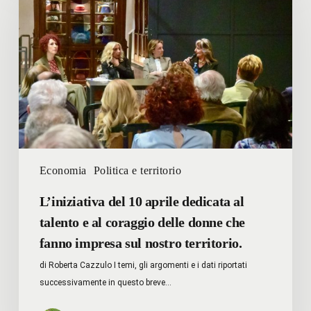
10
aprile
dedicata
al
talento
e
al
coraggio
delle
donne
Economia
Politica e territorio
che
fanno
L’iniziativa del 10 aprile dedicata al
impresa
talento e al coraggio delle donne che
sul
fanno impresa sul nostro territorio.
nostro
di Roberta Cazzulo I temi, gli argomenti e i dati riportati
territorio.
successivamente in questo breve…