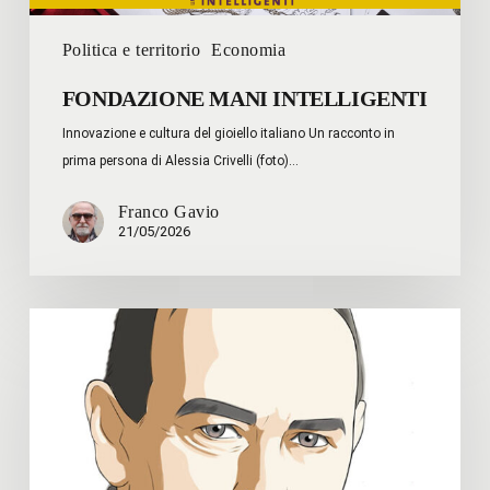
Politica e territorio
Economia
FONDAZIONE MANI INTELLIGENTI
Innovazione e cultura del gioiello italiano Un racconto in
prima persona di Alessia Crivelli (foto)…
Franco Gavio
21/05/2026
Joseph
Stiglitz
–
Le
idee
di
Keynes