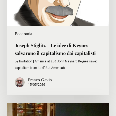
salvarono
il
capitalismo
dai
capitalisti
Economia
Joseph Stiglitz – Le idee di Keynes
salvarono il capitalismo dai capitalisti
By Invitation | America at 250 John Maynard Keynes saved
capitalism from itself But America’s…
Franco Gavio
15/05/2026
L’iniziativa
del