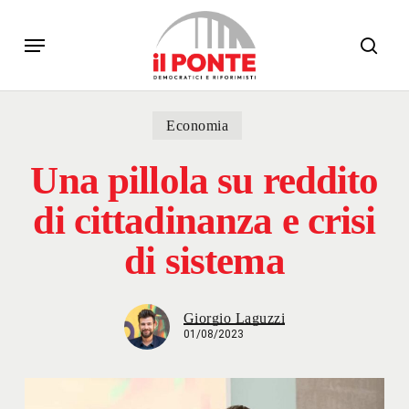
Skip
Menu
to
sear
main
content
Economia
Una pillola su reddito
di cittadinanza e crisi
di sistema
Giorgio Laguzzi
01/08/2023