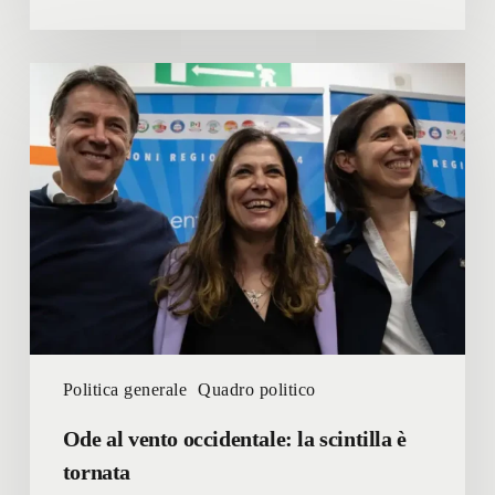
Ode
al
vento
occidentale:
la
scintilla
è
tornata
Politica generale
Quadro politico
Ode al vento occidentale: la scintilla è
tornata