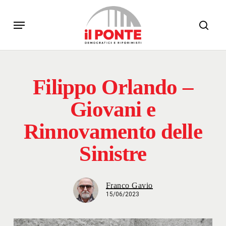
Skip
Menu
to
sear
main
content
Filippo Orlando –
Giovani e
Rinnovamento delle
Sinistre
Franco Gavio
15/06/2023