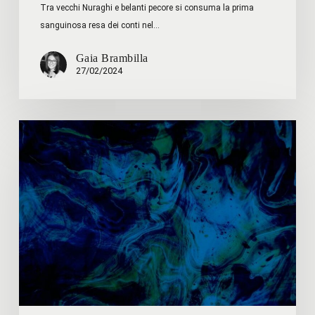
Tra vecchi Nuraghi e belanti pecore si consuma la prima
sanguinosa resa dei conti nel…
Gaia Brambilla
27/02/2024
Shawn
W.
Rosenberg
–
La
Democrazia
sta
divorando
sé
stessa