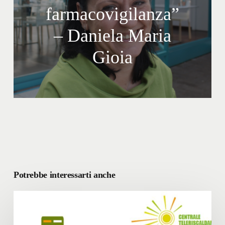
farmacovigilanza”
– Daniela Maria
Gioia
Potrebbe interessarti anche
Lavori
su
reti