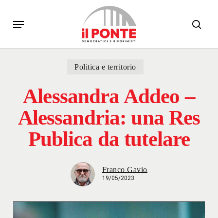
Skip
Menu
to
sear
main
content
Politica e territorio
Alessandra Addeo –
Alessandria: una Res
Publica da tutelare
Franco Gavio
19/05/2023