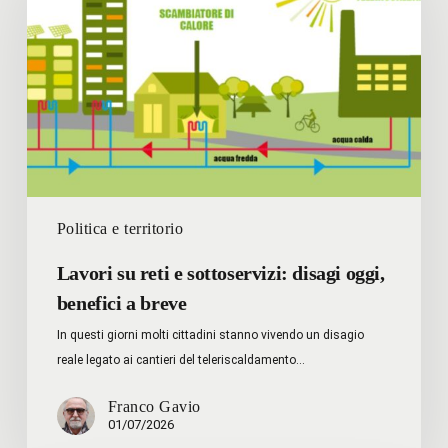
e
sottoservizi:
disagi
oggi,
benefici
a
breve
Politica e territorio
Lavori su reti e sottoservizi: disagi oggi,
benefici a breve
In questi giorni molti cittadini stanno vivendo un disagio
reale legato ai cantieri del teleriscaldamento…
Franco Gavio
01/07/2026