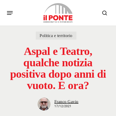
Skip
Menu
to
sear
main
content
Politica e territorio
Aspal e Teatro,
qualche notizia
positiva dopo anni di
vuoto. E ora?
Franco Gavio
17/12/2021