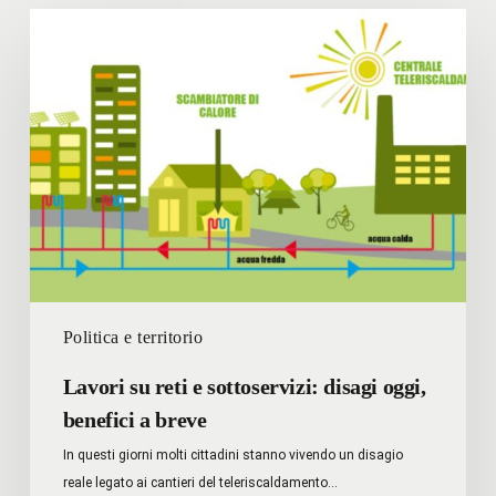
Lavori
su
reti
e
sottoservizi:
disagi
oggi,
benefici
a
breve
Politica e territorio
Lavori su reti e sottoservizi: disagi oggi,
benefici a breve
In questi giorni molti cittadini stanno vivendo un disagio
reale legato ai cantieri del teleriscaldamento…