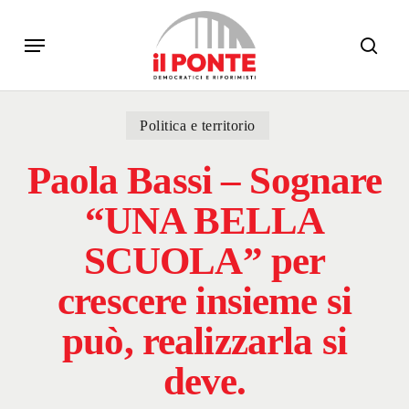
Skip
Menu
to
sear
main
content
Politica e territorio
Paola Bassi – Sognare
“UNA BELLA
SCUOLA” per
crescere insieme si
può, realizzarla si
deve.