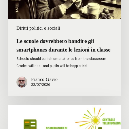
in
classe
Diritti politici e sociali
Le scuole dovrebbero bandire gli
smartphones durante le lezioni in classe
Schools should banish smartphones from the classroom
Grades will rise—and pupils will be happier Nel…
Franco Gavio
22/07/2026
Lavori
su
reti