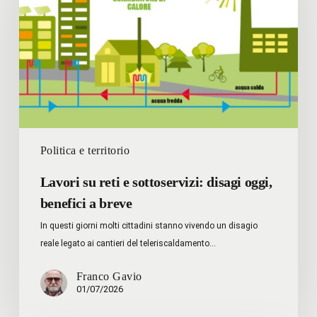
e
sottoservizi:
disagi
oggi,
benefici
a
breve
Politica e territorio
Lavori su reti e sottoservizi: disagi oggi,
benefici a breve
In questi giorni molti cittadini stanno vivendo un disagio
reale legato ai cantieri del teleriscaldamento…
Franco Gavio
01/07/2026