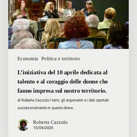
dedicata
al
talento
e
al
coraggio
delle
donne
Economia
Politica e territorio
che
fanno
L’iniziativa del 10 aprile dedicata al
impresa
talento e al coraggio delle donne che
sul
fanno impresa sul nostro territorio.
nostro
di Roberta Cazzulo I temi, gli argomenti e i dati riportati
territorio.
successivamente in questo breve…
Roberta Cazzulo
15/04/2026