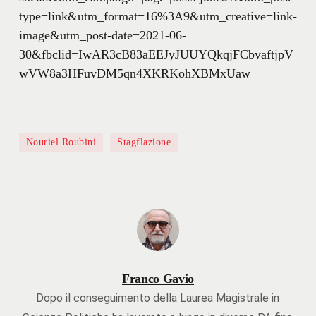
type=link&utm_format=16%3A9&utm_creative=link-
image&utm_post-date=2021-06-
30&fbclid=IwAR3cB83aEEJyJUUYQkqjFCbvaftjpV
wVW8a3HFuvDM5qn4XKRKohXBMxUaw
Nouriel Roubini
Stagflazione
Franco Gavio
Dopo il conseguimento della Laurea Magistrale in