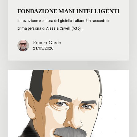
FONDAZIONE MANI INTELLIGENTI
Innovazione e cultura del gioiello italiano Un racconto in
prima persona di Alessia Crivelli (foto)…
Franco Gavio
21/05/2026
Joseph
Stiglitz
–
Le
idee
di
Keynes
salvarono
il