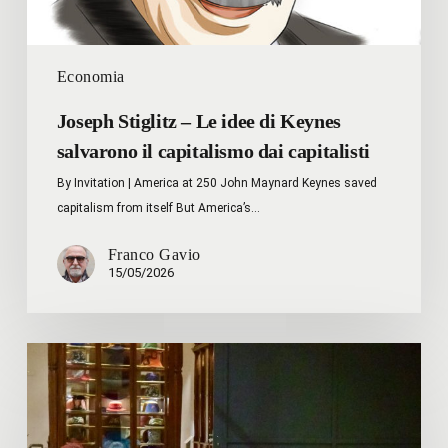
capitalismo
dai
capitalisti
Economia
Joseph Stiglitz – Le idee di Keynes
salvarono il capitalismo dai capitalisti
By Invitation | America at 250 John Maynard Keynes saved
capitalism from itself But America’s…
Franco Gavio
15/05/2026
L’iniziativa
del
10
aprile