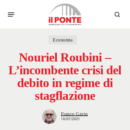
Skip
Menu
to
sear
main
content
Economia
Nouriel Roubini –
L’incombente crisi del
debito in regime di
stagflazione
Franco Gavio
10/07/2021