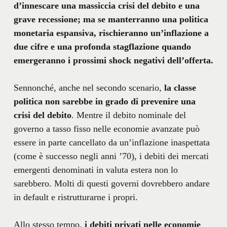
d’innescare una massiccia crisi del debito e una
grave recessione; ma se manterranno una politica
monetaria espansiva, rischieranno un’inflazione a
due cifre e una profonda stagflazione quando
emergeranno i prossimi shock negativi dell’offerta.
Sennonché, anche nel secondo scenario,
la classe
politica non sarebbe in grado di prevenire una
crisi del debito
. Mentre il debito nominale del
governo a tasso fisso nelle economie avanzate può
essere in parte cancellato da un’inflazione inaspettata
(come è successo negli anni ’70), i debiti dei mercati
emergenti denominati in valuta estera non lo
sarebbero. Molti di questi governi dovrebbero andare
in default e ristrutturarne i propri.
Allo stesso tempo,
i debiti privati
nelle economie