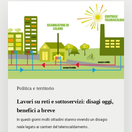
Lavori
su
reti
e
sottoservizi:
disagi
oggi,
benefici
a
breve
Politica e territorio
Lavori su reti e sottoservizi: disagi oggi,
benefici a breve
In questi giorni molti cittadini stanno vivendo un disagio
reale legato ai cantieri del teleriscaldamento…