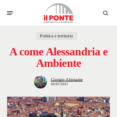
Skip
Menu
to
sear
main
content
Politica e territorio
A come Alessandria e
Ambiente
Giorgio Abonante
02/07/2021