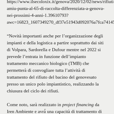
https://www.ilsecoloxix.it/genova/2020/12/02/news/rifiuti
amiu-punta-al-65-di-raccolta-differenziata-a-genova-
nei-prossimi-4-anni-1.39610793?
awc=16823_1607349270_df37e51943d092076a7fca7414
“Novità importanti anche per l’organizzazione degli
impianti e della logistica a partire soprattutto dai siti
di Volpara, Sardorella e Dufour mentre nel 2022 si
prevede l’entrata in funzione dell’impianto
trattamento meccanico biologico (TMB) che
permetterà di convogliare tutta l’attività di
trattamento del rifiuto del bacino del genovesato
presso un unico polo impiantistico, realizzando la
chiusura del ciclo dei rifiuti.
Come noto, sarà realizzato in
project financing
da
Iren Ambiente e avrà̀ una capacità di trattamento di