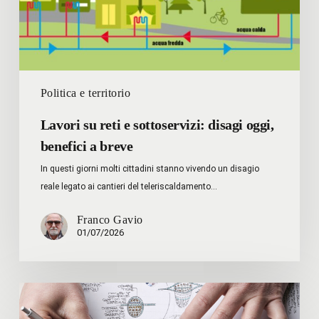
benefici
a
breve
Politica e territorio
Lavori su reti e sottoservizi: disagi oggi,
benefici a breve
In questi giorni molti cittadini stanno vivendo un disagio
reale legato ai cantieri del teleriscaldamento…
Franco Gavio
01/07/2026
FONDAZIONE
MANI