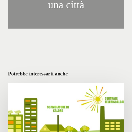
una città
Potrebbe interessarti anche
Lavori
su
reti
e
sottoservizi:
disagi
oggi,