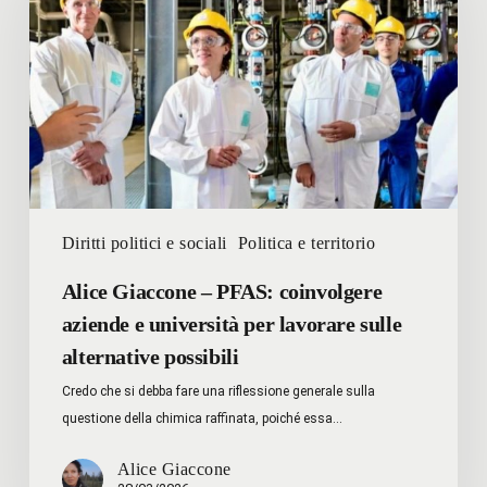
PFAS:
coinvolgere
aziende
e
università
per
lavorare
sulle
alternative
Diritti politici e sociali
Politica e territorio
possibili
Alice Giaccone – PFAS: coinvolgere
aziende e università per lavorare sulle
alternative possibili
Credo che si debba fare una riflessione generale sulla
questione della chimica raffinata, poiché essa…
Alice Giaccone