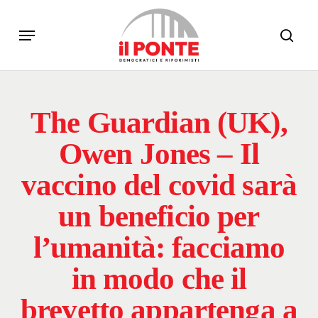
Skip
Menu
to
sear
main
content
The Guardian (UK),
Owen Jones – Il
vaccino del covid sarà
un beneficio per
l’umanità: facciamo
in modo che il
brevetto appartenga a