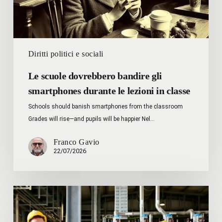
in
classe
Diritti politici e sociali
Le scuole dovrebbero bandire gli
smartphones durante le lezioni in classe
Schools should banish smartphones from the classroom
Grades will rise—and pupils will be happier Nel…
Franco Gavio
22/07/2026
Alice
Giaccone
–