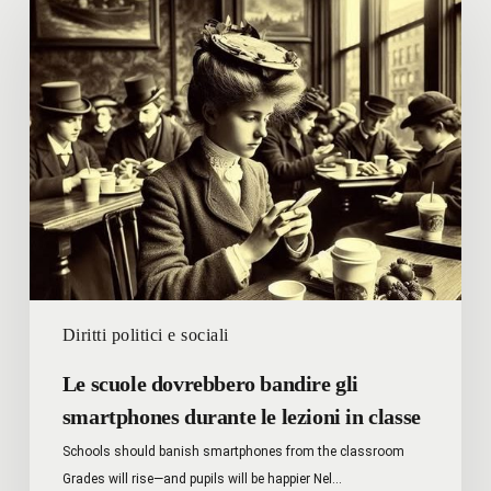
scuole
dovrebbero
bandire
gli
smartphones
durante
le
lezioni
in
classe
Diritti politici e sociali
Le scuole dovrebbero bandire gli
smartphones durante le lezioni in classe
Schools should banish smartphones from the classroom
Grades will rise—and pupils will be happier Nel…