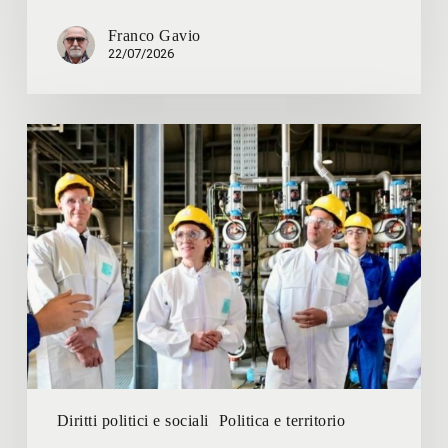
Franco Gavio
22/07/2026
Alice
Giaccone
–
PFAS:
coinvolgere
aziende
e
università
per
lavorare
sulle
alternative
Diritti politici e sociali
Politica e territorio
possibili