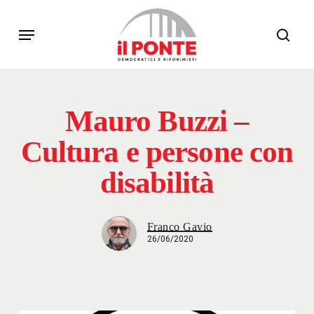
Skip
Menu
to
sear
main
content
Mauro Buzzi –
Cultura e persone con
disabilità
Franco Gavio
26/06/2020