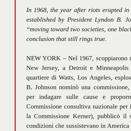
In 1968, the year after riots erupted i
established by President Lyndon B. J
“moving toward two societies, one blac
conclusion that still rings true.
NEW YORK – Nel 1967, scoppiarono rivol
New Jersey, a Detroit e Minneapolis 
quartiere di Watts, Los Angeles, esplos
B. Johnson nominò una commissione, gu
per indagare sulle cause e proporre
Commissione consultiva nazionale per i
la Commissione Kerner), pubblicò il s
condizioni che sussistevano in America 