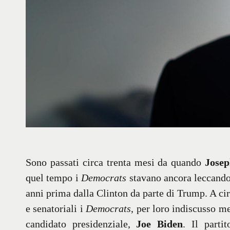
Sono passati circa trenta mesi da quando
Josep
quel tempo i
Democrats
stavano ancora leccandos
anni prima dalla Clinton da parte di Trump. A cir
e senatoriali i
Democrats
, per loro indiscusso me
candidato presidenziale,
Joe Biden
. Il parti