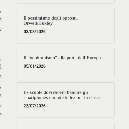
,
s
Il pessimismo degli opposti,
Orwell/Huxley
a
03/03/2026
,
Il “neobrunismo” alla porta dell’Europa
l
05/01/2026
n
,
Le scuole dovrebbero bandire gli
a
smartphones durante le lezioni in classe
e
22/07/2026
e