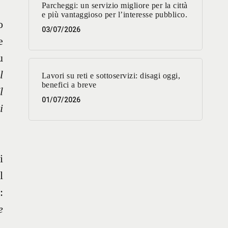
Parcheggi: un servizio migliore per la città
e più vantaggioso per l’interesse pubblico.
o
03/07/2026
e
u
l
Lavori su reti e sottoservizi: disagi oggi,
benefici a breve
l
01/07/2026
i
i
l
:
e