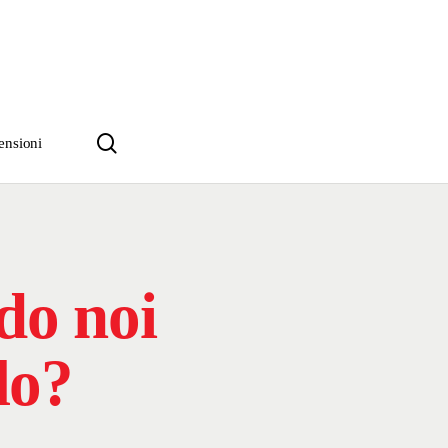
search
ensioni
do noi
lo?