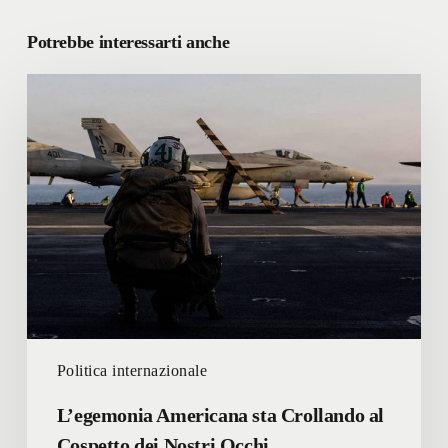
Potrebbe interessarti anche
L’egemonia
Americana
sta
Crollando
al
Cospetto
dei
Nostri
Occhi
Politica internazionale
L’egemonia Americana sta Crollando al
Cospetto dei Nostri Occhi