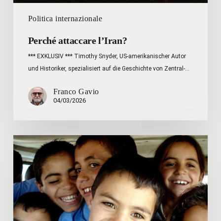
Politica internazionale
Perché attaccare l’Iran?
*** EXKLUSIV *** Timothy Snyder, US-amerikanischer Autor
und Historiker, spezialisiert auf die Geschichte von Zentral-…
Franco Gavio
04/03/2026
“Storpi,
poveretti,
ridotti
male”:
quando
il
distacco