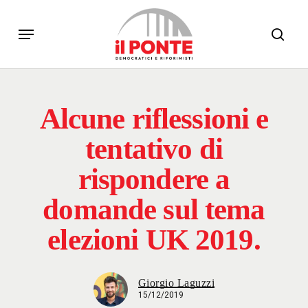
Skip
Menu
to
sear
main
content
Alcune riflessioni e
tentativo di
rispondere a
domande sul tema
elezioni UK 2019.
Giorgio Laguzzi
15/12/2019