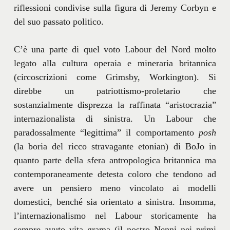
riflessioni condivise sulla figura di Jeremy Corbyn e
del suo passato politico.
C’è una parte di quel voto Labour del Nord molto
legato alla cultura operaia e mineraria britannica
(circoscrizioni come Grimsby, Workington). Si
direbbe un patriottismo-proletario che
sostanzialmente disprezza la raffinata “aristocrazia”
internazionalista di sinistra. Un Labour che
paradossalmente “legittima” il comportamento
posh
(la boria del ricco stravagante etonian) di BoJo in
quanto parte della sfera antropologica britannica ma
contemporaneamente detesta coloro che tendono ad
avere un pensiero meno vincolato ai modelli
domestici, benché sia orientato a sinistra. Insomma,
l’internazionalismo nel Labour storicamente ha
sempre avuto vita grama (il nostro Nenni nei primi