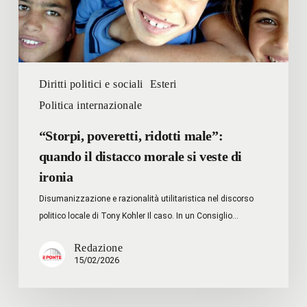
morale
si
veste
di
ironia
Diritti politici e sociali
Esteri
Politica internazionale
“Storpi, poveretti, ridotti male”:
quando il distacco morale si veste di
ironia
Disumanizzazione e razionalità utilitaristica nel discorso
politico locale di Tony Kohler Il caso. In un Consiglio…
Redazione
15/02/2026