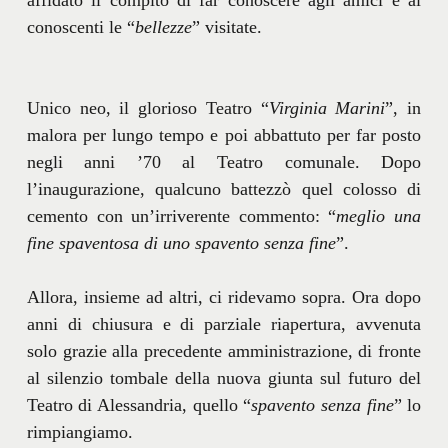
affidato il compito di far conoscere agli amici e ai
conoscenti le “
bellezze
” visitate.
Unico neo, il glorioso Teatro “
Virginia Marini
”, in
malora per lungo tempo e poi abbattuto per far posto
negli anni ’70 al Teatro comunale. Dopo
l’inaugurazione, qualcuno battezzò quel colosso di
cemento con un’irriverente commento: “
meglio una
fine spaventosa di uno spavento senza fine
”.
Allora, insieme ad altri, ci ridevamo sopra. Ora dopo
anni di chiusura e di parziale riapertura, avvenuta
solo grazie alla precedente amministrazione, di fronte
al silenzio tombale della nuova giunta sul futuro del
Teatro di Alessandria, quello “
spavento senza fine
” lo
rimpiangiamo.