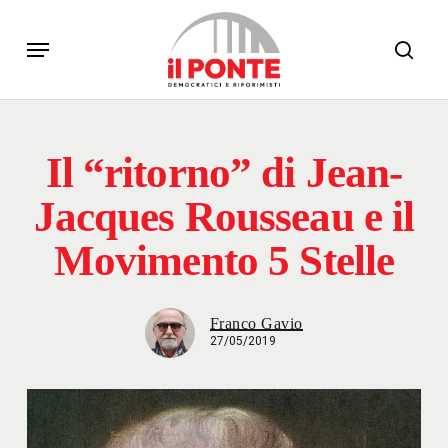
Skip
Menu
to
sear
main
content
Il “ritorno” di Jean-
Jacques Rousseau e il
Movimento 5 Stelle
Franco Gavio
27/05/2019