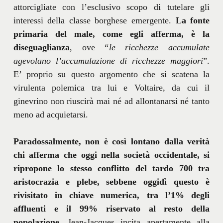
attorcigliate con l’esclusivo scopo di tutelare gli
interessi della classe borghese emergente.
La fonte
primaria del male, come egli afferma, è la
diseguaglianza
, ove “
le ricchezze accumulate
agevolano l’accumulazione di ricchezze maggiori
”.
E’ proprio su questo argomento che si scatena la
virulenta polemica tra lui e Voltaire, da cui il
ginevrino non riuscirà mai né ad allontanarsi né tanto
meno ad acquietarsi.
Paradossalmente, non è così lontano dalla verità
chi afferma che oggi nella società occidentale, si
ripropone lo stesso conflitto del tardo 700 tra
aristocrazia e plebe, sebbene oggidì questo è
rivisitato in chiave numerica, tra l’1% degli
affluenti e il 99% riservato al resto della
popolazione.
Jean-Jacques incita apertamente alla