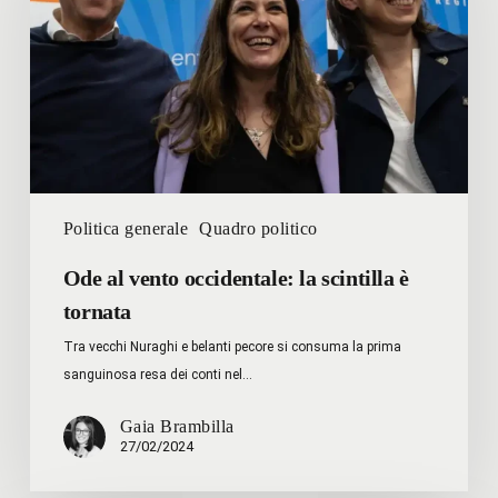
la
scintilla
è
tornata
Politica generale
Quadro politico
Ode al vento occidentale: la scintilla è
tornata
Tra vecchi Nuraghi e belanti pecore si consuma la prima
sanguinosa resa dei conti nel…
Gaia Brambilla
27/02/2024