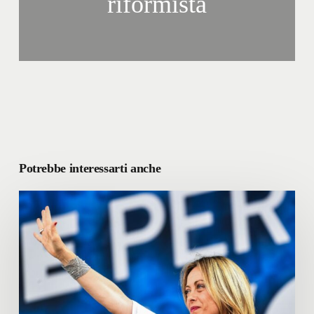
riformista
Potrebbe interessarti anche
La
Repubblica
di
Giorgia
Meloni