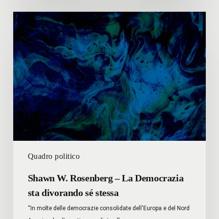
Shawn
W.
Rosenberg
–
La
Democrazia
sta
divorando
sé
stessa
Quadro politico
Shawn W. Rosenberg – La Democrazia
sta divorando sé stessa
“In molte delle democrazie consolidate dell'Europa e del Nord