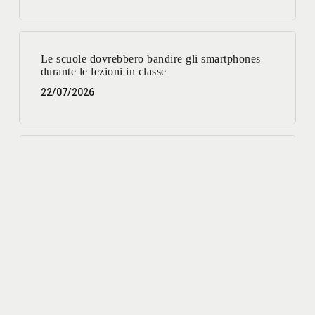
Le scuole dovrebbero bandire gli smartphones
durante le lezioni in classe
22/07/2026
Parcheggi: un servizio migliore per la città e più
vantaggioso per l’interesse pubblico.
03/07/2026
Lavori su reti e sottoservizi: disagi oggi, benefici
a breve
01/07/2026