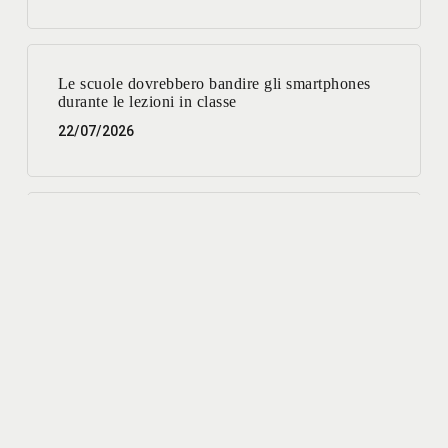
Le scuole dovrebbero bandire gli smartphones
durante le lezioni in classe
22/07/2026
Parcheggi: un servizio migliore per la città e più
vantaggioso per l’interesse pubblico.
03/07/2026
Lavori su reti e sottoservizi: disagi oggi, benefici
a breve
01/07/2026