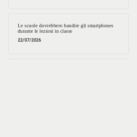
Le scuole dovrebbero bandire gli smartphones
durante le lezioni in classe
22/07/2026
Parcheggi: un servizio migliore per la città e più
vantaggioso per l’interesse pubblico.
03/07/2026
Lavori su reti e sottoservizi: disagi oggi, benefici
a breve
01/07/2026