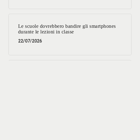
Le scuole dovrebbero bandire gli smartphones
durante le lezioni in classe
22/07/2026
Parcheggi: un servizio migliore per la città e più
vantaggioso per l’interesse pubblico.
03/07/2026
Lavori su reti e sottoservizi: disagi oggi, benefici
a breve
01/07/2026