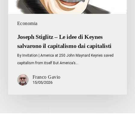
capitalismo
dai
capitalisti
Economia
Joseph Stiglitz – Le idee di Keynes
salvarono il capitalismo dai capitalisti
By Invitation | America at 250 John Maynard Keynes saved
capitalism from itself But America’s…
Franco Gavio
15/05/2026