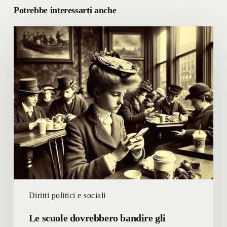
Potrebbe interessarti anche
Le
scuole
dovrebbero
bandire
gli
smartphones
durante
le
lezioni
in
classe
Diritti politici e sociali
Le scuole dovrebbero bandire gli