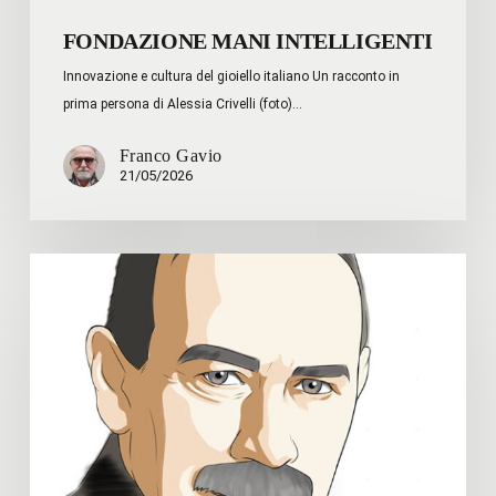
FONDAZIONE MANI INTELLIGENTI
Innovazione e cultura del gioiello italiano Un racconto in
prima persona di Alessia Crivelli (foto)…
Franco Gavio
21/05/2026
Joseph
Stiglitz
–
Le
idee
di
Keynes
salvarono
il