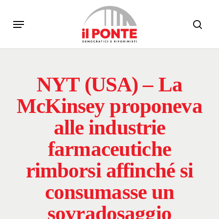
Skip
Menu
to
sear
main
content
NYT (USA) – La
McKinsey proponeva
alle industrie
farmaceutiche
rimborsi affinché si
consumasse un
sovradosaggio