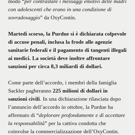
modo “
per contrastare i messaggi emotivi delle madri
con adolescenti che erano in una condizione di
sovradosaggio
” da OxyContin.
Martedì scorso, la Purdue si è dichiarata colpevole
di accuse penali, inclusa la frode alle agenzie
sanitarie federali e il pagamento di tangenti illegali
ai medici.
La società deve inoltre affrontare
sanzioni per circa 8,3 miliardi di dollari.
Come parte dell’accordo, i membri della famiglia
Sackler pagheranno
225 milioni di dollari in
sanzioni civili
. In una dichiarazione rilasciata dopo
l’annuncio dell’accordo in ottobre, la Purdue ha
affermato di “
deplorare profondamente e di accettare
la responsabilità
” per la cattiva condotta che
coinvolse la commercializzazione dell’OxyContin.