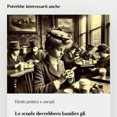
Potrebbe interessarti anche
Le
scuole
dovrebbero
bandire
gli
smartphones
durante
le
lezioni
in
classe
Diritti politici e sociali
Le scuole dovrebbero bandire gli