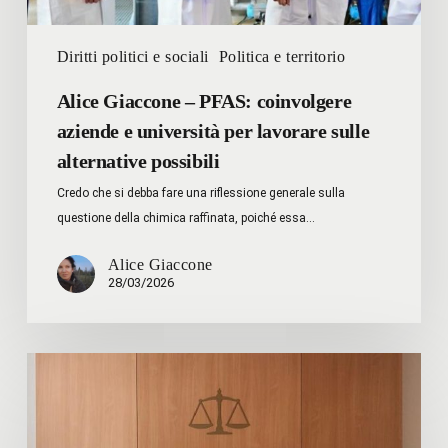
sulle
alternative
Diritti politici e sociali
Politica e territorio
possibili
Alice Giaccone – PFAS: coinvolgere
aziende e università per lavorare sulle
alternative possibili
Credo che si debba fare una riflessione generale sulla
questione della chimica raffinata, poiché essa…
Alice Giaccone
28/03/2026
Massimo
Grattarola
–
Il