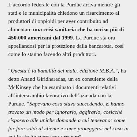
L’accordo federale con la Purdue arriva mentre gli
stati e le municipalità chiedono un risarcimento ai
produttori di oppioidi per aver contribuito ad
alimentare
una crisi sanitaria che ha ucciso più di
450.000 americani dal 1999
. La Purdue sta ora
appellandosi per la protezione dalla bancarotta, così
come lo stanno facendo altri produttori.
“
Questa è la banalità del male, edizione M.B.A
.”, ha
detto Anand Giridharadas, un ex consulente della
McKinsey che ha esaminato i documenti relativi
all’interscambio lavorativo dell’azienda con la
Purdue. “
Sapevano cosa stava succedendo. E hanno
trovato un modo per ignorarlo, aggirarlo, cosicché
risposero alle uniche domande a cui tenevano: come
far fare soldi al cliente e come proteggersi nel caso in
cui la stretta stesse per arrivare
“.