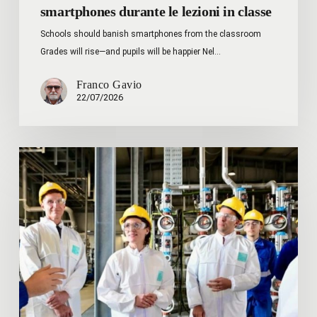
smartphones durante le lezioni in classe
Schools should banish smartphones from the classroom
Grades will rise—and pupils will be happier Nel…
Franco Gavio
22/07/2026
Alice
Giaccone
–
PFAS:
coinvolgere
aziende
e
università
per
lavorare