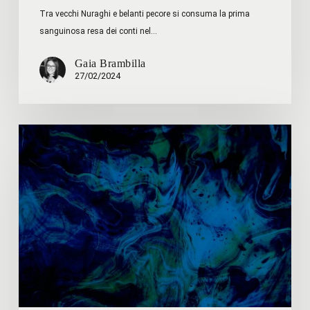
Tra vecchi Nuraghi e belanti pecore si consuma la prima
sanguinosa resa dei conti nel…
Gaia Brambilla
27/02/2024
Shawn
W.
Rosenberg
–
La
Democrazia
sta
divorando
sé
stessa