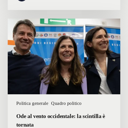
Ode
al
vento
occidentale:
la
scintilla
è
tornata
Politica generale
Quadro politico
Ode al vento occidentale: la scintilla è
tornata