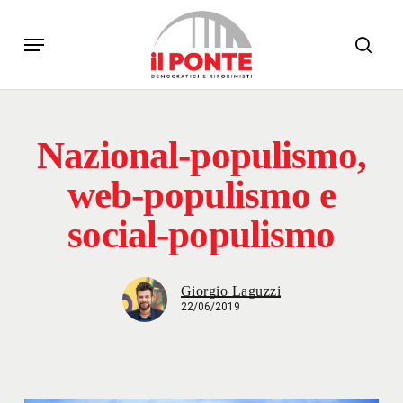
Skip
Menu
to
sear
main
content
Nazional-populismo,
web-populismo e
social-populismo
Giorgio Laguzzi
22/06/2019