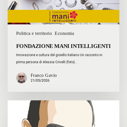
Politica e territorio
Economia
FONDAZIONE MANI INTELLIGENTI
Innovazione e cultura del gioiello italiano Un racconto in
prima persona di Alessia Crivelli (foto)…
Franco Gavio
21/05/2026
Joseph
Stiglitz
–
Le