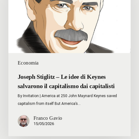
idee
di
Keynes
salvarono
il
capitalismo
dai
capitalisti
Economia
Joseph Stiglitz – Le idee di Keynes
salvarono il capitalismo dai capitalisti
By Invitation | America at 250 John Maynard Keynes saved
capitalism from itself But America’s…
Franco Gavio
15/05/2026