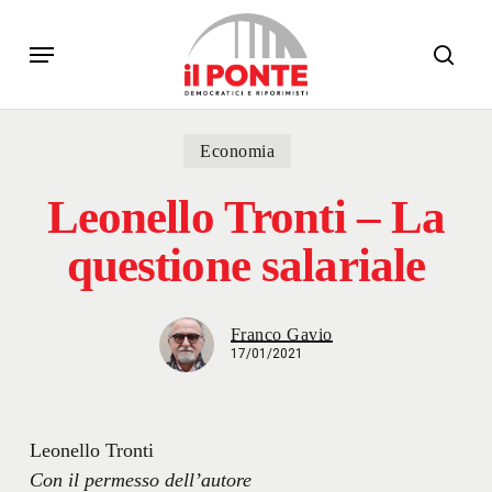
Skip
Menu
to
sear
main
content
Economia
Leonello Tronti – La
questione salariale
Franco Gavio
17/01/2021
Leonello Tronti
Con il permesso dell’autore