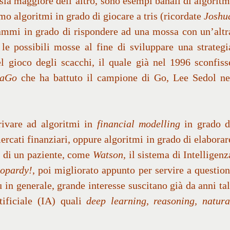
ia maggiore dell’altro, sono esempi banali di algoritm
amo algoritmi in grado di giocare a tris (ricordate
Joshu
ammi in grado di rispondere ad una mossa con un’altr
 le possibili mosse al fine di sviluppare una strategi
l gioco degli scacchi, il quale già nel 1996 sconfiss
haGo
che ha battuto il campione di Go, Lee Sedol ne
rivare ad algoritmi in
financial modelling
in grado d
rcati finanziari, oppure algoritmi in grado di elaborar
su di un paziente, come
Watson,
il sistema di Intelligenz
opardy!
, poi migliorato appunto per servire a question
 in generale, grande interesse suscitano già da anni tal
rtificiale (IA) quali
deep learning, reasoning, natura