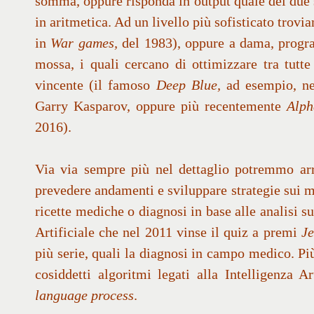
somma, oppure risponda in output quale dei due s
in aritmetica. Ad un livello più sofisticato trovi
in
War games,
del 1983), oppure a dama, progr
mossa, i quali cercano di ottimizzare tra tutte
vincente (il famoso
Deep Blue,
ad esempio, ne
Garry Kasparov, oppure più recentemente
Alp
2016).
Via via sempre più nel dettaglio potremmo ar
prevedere andamenti e sviluppare strategie sui me
ricette mediche o diagnosi in base alle analisi 
Artificiale che nel 2011 vinse il quiz a premi
Je
più serie, quali la diagnosi in campo medico. Più
cosiddetti algoritmi legati alla Intelligenza A
language process
.