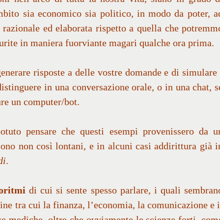
ambito sia economico sia politico, in modo da poter, a
 razionale ed elaborata rispetto a quella che potremm
urite in maniera fuorviante magari qualche ora prima.
erare risposte a delle vostre domande e di simulare 
stinguere in una conversazione orale, o in una chat, s
ure un computer/bot.
otuto pensare che questi esempi provenissero da u
no non così lontani, e in alcuni casi addirittura già i
di
.
oritmi
di cui si sente spesso parlare, i quali sembran
ne tra cui la finanza, l’economia, la comunicazione e i
ze mediche, oltre che ovviamente le scienze forti, com