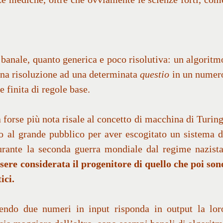
banale, quanto generica e poco risolutiva: un algoritm
una risoluzione ad una determinata
questio
in un numer
 finita di regole base.
a forse più nota risale al concetto di macchina di Turing
o al grande pubblico per aver escogitato un sistema d
urante la seconda guerra mondiale dal regime nazista
ere considerata il progenitore di quello che poi son
ici.
ndo due numeri in input risponda in output la lor