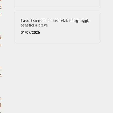
d
o
Lavori su reti e sottoservizi: disagi oggi,
benefici a breve
01/07/2026
i
e
n
n
o
l
e