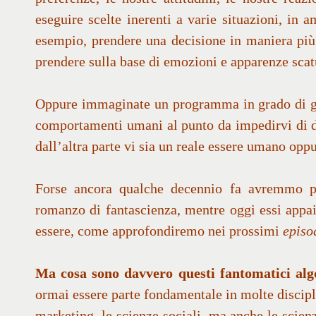
eseguire scelte inerenti a varie situazioni, in 
esempio, prendere una decisione in maniera più
prendere sulla base di emozioni e apparenze scat
Oppure immaginate un programma in grado di gen
comportamenti umani al punto da impedirvi di di
dall’altra parte vi sia un reale essere umano opp
Forse ancora qualche decennio fa avremmo p
romanzo di fantascienza, mentre oggi essi appaio
essere, come approfondiremo nei prossimi
episo
Ma cosa sono davvero questi fantomatici alg
ormai essere parte fondamentale in molte discipli
marketing, le scienze sociali, ma anche le scien